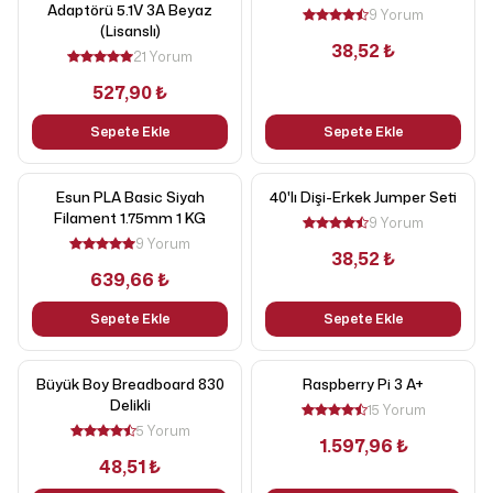
Adaptörü 5.1V 3A Beyaz
9 Yorum
(Lisanslı)
38,52 ₺
21 Yorum
527,90 ₺
Sepete Ekle
Sepete Ekle
Esun PLA Basic Siyah
40'lı Dişi-Erkek Jumper Seti
Filament 1.75mm 1 KG
9 Yorum
9 Yorum
38,52 ₺
639,66 ₺
Sepete Ekle
Sepete Ekle
Büyük Boy Breadboard 830
Raspberry Pi 3 A+
Delikli
15 Yorum
5 Yorum
1.597,96 ₺
48,51 ₺