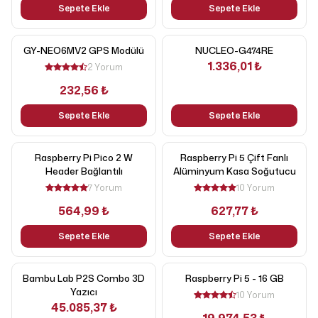
Sepete Ekle
Sepete Ekle
GY-NEO6MV2 GPS Modülü
NUCLEO-G474RE
1.336,01 ₺
2 Yorum
232,56 ₺
Sepete Ekle
Sepete Ekle
Raspberry Pi Pico 2 W
Raspberry Pi 5 Çift Fanlı
Header Bağlantılı
Alüminyum Kasa Soğutucu
7 Yorum
10 Yorum
564,99 ₺
627,77 ₺
Sepete Ekle
Sepete Ekle
Bambu Lab P2S Combo 3D
Raspberry Pi 5 - 16 GB
Yazıcı
10 Yorum
45.085,37 ₺