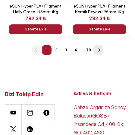
eSUN Hyper PLA+ Filament
eSUN Hyper PLA+ Filament
Holly Green 1.75mm 1Kg
Kemik Beyazı 1.75mm 1Kg
782,34 ₺
782,34 ₺
Sepete Ekle
Sepete Ekle
…
1
2
3
4
79
Bizi Takip Edin
Adres & İletişim
Gebze Organize Sanayi
Bölgesi (GOSB),
İhsandede Cd, 400. Sk,
NO: 402, 4100