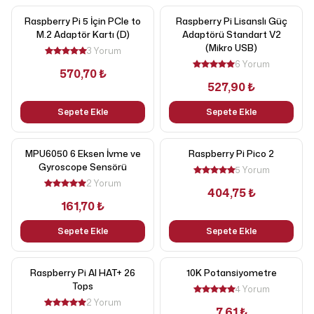
Raspberry Pi 5 İçin PCIe to
Raspberry Pi Lisanslı Güç
M.2 Adaptör Kartı (D)
Adaptörü Standart V2
(Mikro USB)
3 Yorum
6 Yorum
570,70 ₺
527,90 ₺
Sepete Ekle
Sepete Ekle
MPU6050 6 Eksen İvme ve
Raspberry Pi Pico 2
Gyroscope Sensörü
5 Yorum
2 Yorum
404,75 ₺
161,70 ₺
Sepete Ekle
Sepete Ekle
Raspberry Pi AI HAT+ 26
10K Potansiyometre
Tops
4 Yorum
2 Yorum
7,61 ₺