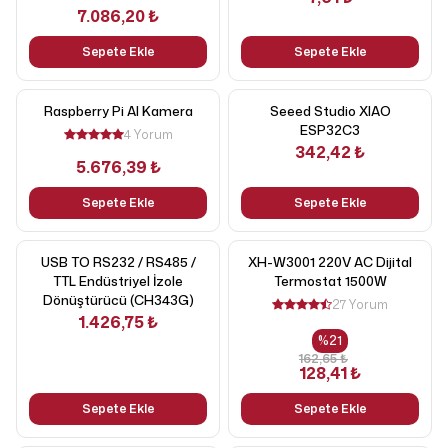
7.086,20 ₺
Sepete Ekle
Sepete Ekle
Raspberry Pi AI Kamera
Seeed Studio XIAO
ESP32C3
4 Yorum
342,42 ₺
5.676,39 ₺
Sepete Ekle
Sepete Ekle
USB TO RS232 / RS485 /
XH-W3001 220V AC Dijital
TTL Endüstriyel İzole
Termostat 1500W
Dönüştürücü (CH343G)
27 Yorum
1.426,75 ₺
%
21
162,65 ₺
128,41 ₺
Sepete Ekle
Sepete Ekle