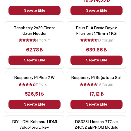
19.974,53 ₺
Sepete Ekle
Sepete Ekle
Raspberry 2x20 Ekstra
Esun PLA Basic Beyaz
Uzun Header
Filament 1.75mm 1 KG
4 Yorum
13 Yorum
62,78 ₺
639,66 ₺
Sepete Ekle
Sepete Ekle
Raspberry Pi Pico 2 W
Raspberry Pi Soğutucu Set
11 Yorum
19 Yorum
526,51 ₺
17,12 ₺
Sepete Ekle
Sepete Ekle
DIY HDMI Kablosu: HDMI
DS3231 Hassas RTC ve
Adaptörü Dikey
24C32 EEPROM Modülü