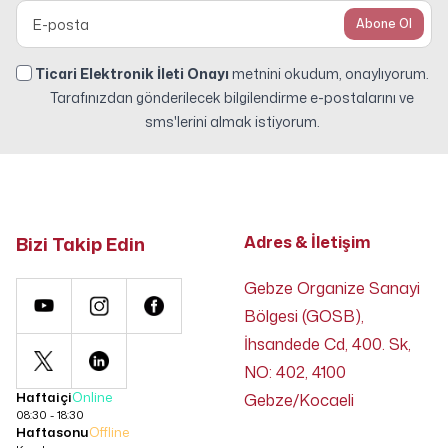
Abone Ol
Ticari Elektronik İleti Onayı
metnini okudum, onaylıyorum.
Tarafınızdan gönderilecek bilgilendirme e-postalarını ve
sms'lerini almak istiyorum.
Bizi Takip Edin
Adres & İletişim
Gebze Organize Sanayi
Bölgesi (GOSB),
İhsandede Cd, 400. Sk,
NO: 402, 4100
Haftaiçi
Online
Gebze/Kocaeli
08:30 - 18:30
Haftasonu
Offline