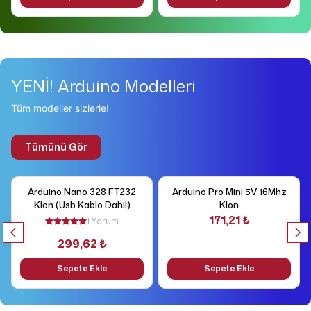
YENİ! Arduino Modelleri
Tüm modeller sizlerle!
Tümünü Gör
Arduino Nano 328 FT232
Arduino Pro Mini 5V 16Mhz
Klon (Usb Kablo Dahil)
Klon
171,21 ₺
1 Yorum
299,62 ₺
Sepete Ekle
Sepete Ekle