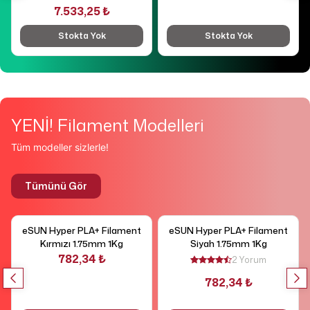
7.533,25 ₺
Stokta Yok
Stokta Yok
YENİ! Filament Modelleri
Tüm modeller sizlerle!
Tümünü Gör
eSUN Hyper PLA+ Filament
eSUN Hyper PLA+ Filament
Kırmızı 1.75mm 1Kg
Siyah 1.75mm 1Kg
782,34 ₺
2 Yorum
782,34 ₺