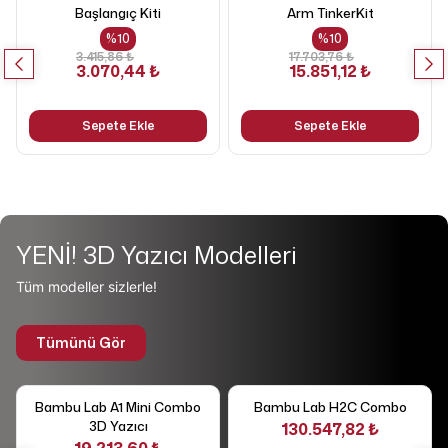
Başlangıç Kiti
Arm TinkerKit
%
10
%
10
3.415,86 ₺
17.703,76 ₺
3.070,44 ₺
15.851,12 ₺
Sepete Ekle
Sepete Ekle
YENİ! 3D Yazıcı Modelleri
Tüm modeller sizlerle!
Tümünü Gör
Bambu Lab A1 Mini Combo
Bambu Lab H2C Combo
3D Yazıcı
130.547,82 ₺