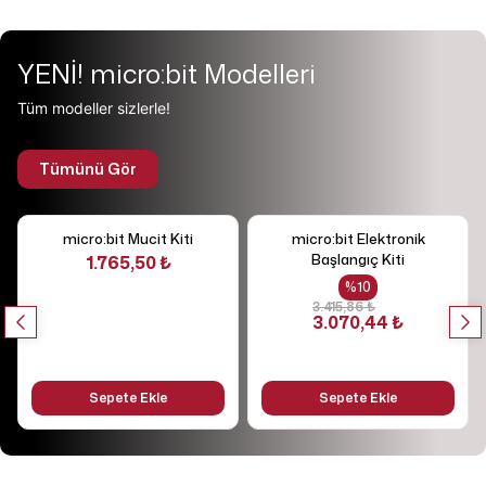
YENİ! micro:bit Modelleri
Tüm modeller sizlerle!
Tümünü Gör
micro:bit Mucit Kiti
micro:bit Elektronik
Başlangıç Kiti
1.765,50 ₺
%
10
3.415,86 ₺
3.070,44 ₺
Sepete Ekle
Sepete Ekle