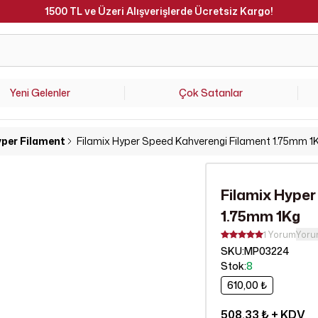
Haft
Yeni Gelenler
Çok Satanlar
per Filament
Filamix Hyper Speed Kahverengi Filament 1.75mm 1
Filamix Hyper
1.75mm 1Kg
1 Yorum
Yoru
SKU
:
MP03224
Stok
:
8
610,00 ₺
508,33 ₺
+ KDV