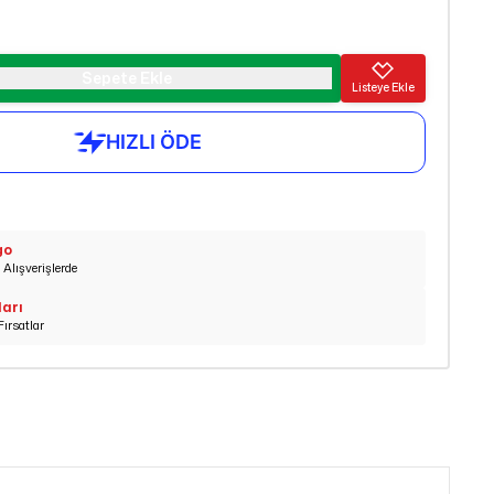
Sepete Ekle
Listeye Ekle
go
Alışverişlerde
ları
Fırsatlar