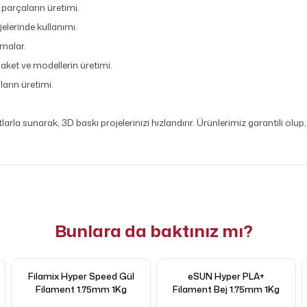
 parçaların üretimi.
elerinde kullanımı.
şmalar.
ket ve modellerin üretimi.
arın üretimi.
arla sunarak, 3D baskı projelerinizi hızlandırır. Ürünlerimiz garantili o
Bunlara da baktınız mı?
Filamix Hyper Speed Gül
eSUN Hyper PLA+
Filament 1.75mm 1Kg
Filament Bej 1.75mm 1Kg