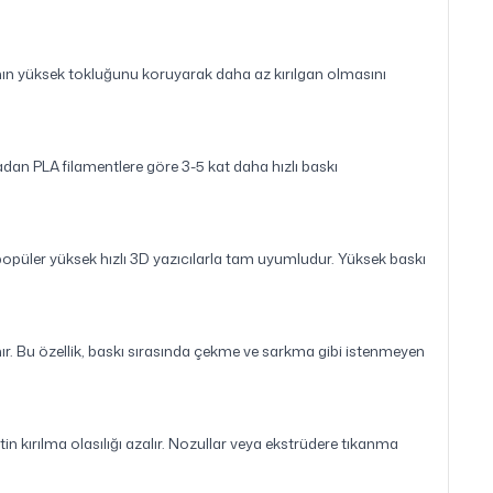
nın yüksek tokluğunu koruyarak daha az kırılgan olmasını
n PLA filamentlere göre 3-5 kat daha hızlı baskı
üler yüksek hızlı 3D yazıcılarla tam uyumludur. Yüksek baskı
ır. Bu özellik, baskı sırasında çekme ve sarkma gibi istenmeyen
kırılma olasılığı azalır. Nozullar veya ekstrüdere tıkanma