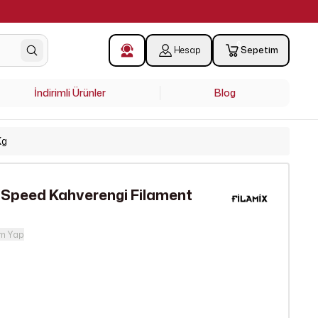
a İçi Saat 15.00'a Kadar Verilen Siparişler Aynı Gün Kargoda !
0
Hesap
Sepetim
İndirimli Ürünler
Blog
Kg
 Speed Kahverengi Filament
m Yap