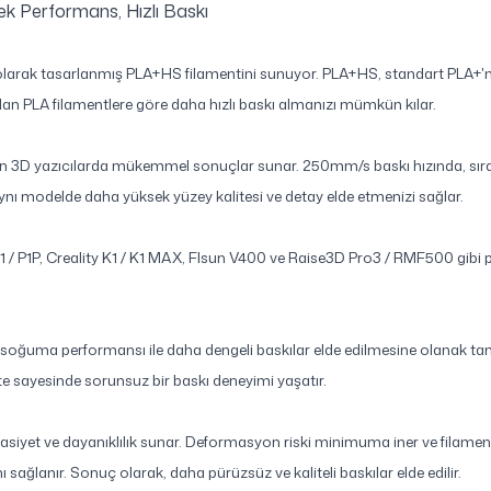
k Performans, Hızlı Baskı
 olarak tasarlanmış PLA+HS filamentini sunuyor. PLA+HS, standart PLA+'
an PLA filamentlere göre daha hızlı baskı almanızı mümkün kılar.
 3D yazıcılarda mükemmel sonuçlar sunar. 250mm/s baskı hızında, sırada
 aynı modelde daha yüksek yüzey kalitesi ve detay elde etmenizi sağlar.
1P, Creality K1 / K1 MAX, Flsun V400 ve Raise3D Pro3 / RMF500 gibi pop
 soğuma performansı ile daha dengeli baskılar elde edilmesine olanak tan
ite sayesinde sorunsuz bir baskı deneyimi yaşatır.
t ve dayanıklılık sunar. Deformasyon riski minimuma iner ve filamentin 
sağlanır. Sonuç olarak, daha pürüzsüz ve kaliteli baskılar elde edilir.