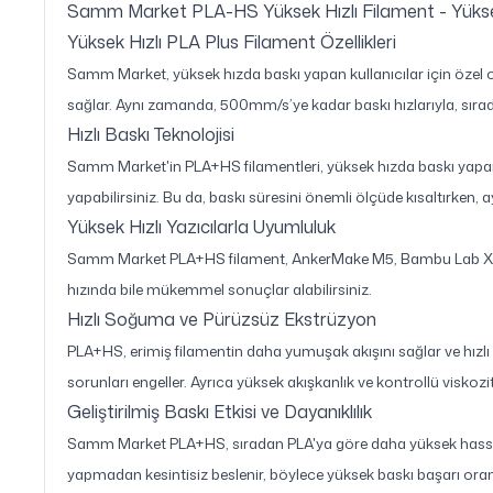
Samm Market PLA-HS Yüksek Hızlı Filament - Yükse
Yüksek Hızlı PLA Plus Filament Özellikleri
Samm Market, yüksek hızda baskı yapan kullanıcılar için özel
sağlar. Aynı zamanda, 500mm/s’ye kadar baskı hızlarıyla, sırad
Hızlı Baskı Teknolojisi
Samm Market'in PLA+HS filamentleri, yüksek hızda baskı yapan
yapabilirsiniz. Bu da, baskı süresini önemli ölçüde kısaltırken,
Yüksek Hızlı Yazıcılarla Uyumluluk
Samm Market PLA+HS filament, AnkerMake M5, Bambu Lab X1 / P
hızında bile mükemmel sonuçlar alabilirsiniz.
Hızlı Soğuma ve Pürüzsüz Ekstrüzyon
PLA+HS, erimiş filamentin daha yumuşak akışını sağlar ve hızlı
sorunları engeller. Ayrıca yüksek akışkanlık ve kontrollü viskoz
Geliştirilmiş Baskı Etkisi ve Dayanıklılık
Samm Market PLA+HS, sıradan PLA'ya göre daha yüksek hassasiye
yapmadan kesintisiz beslenir, böylece yüksek baskı başarı oranı 