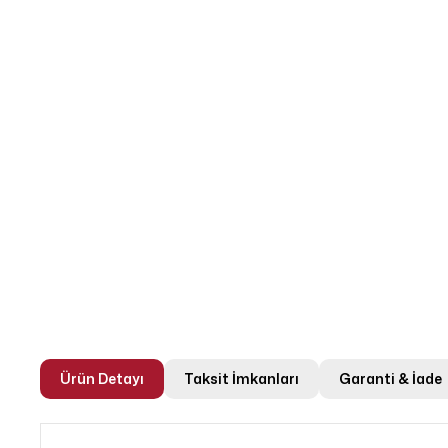
Ürün Detayı
Taksit İmkanları
Garanti & İade