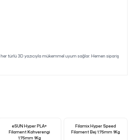
lup, her türlü 3D yazıcıyla mükemmel uyum sağlar. Hemen sipariş
eSUN Hyper PLA+
Filamix Hyper Speed
Filament Kahverengi
Filament Bej 1.75mm 1Kg
1.75mm 1Kg