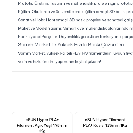
Prototip Üretimi: Tasarım ve mühendislik projeleri için prototip
Eğitim: Okullarda ve üniversitelerde eğitim amaçlı 3D baskı proj
Sanat ve Hobi: Hobi amaçlı 3D baskı projeleri ve sanatsal çalı
Maket ve Model Yapımı: Mimarlık ve mühendislik alanlarında ma
Fonksiyonel Parçalar: Dayanıklılık gerektiren fonksiyonel parçal
Samm Market ile Yüksek Hızda Baskı Çözümleri
Samm Market, yüksek kaliteli PLA+HS filamentlerini uygun fiyatl
verin ve hızla üretim yapmanın keyfini çıkarın!
eSUN Hyper PLA+
eSUN Hyper Filament
Filament Açık Yeşil 1.75mm
PLA+ Kayısı 1.75mm 1Kg
1Kg