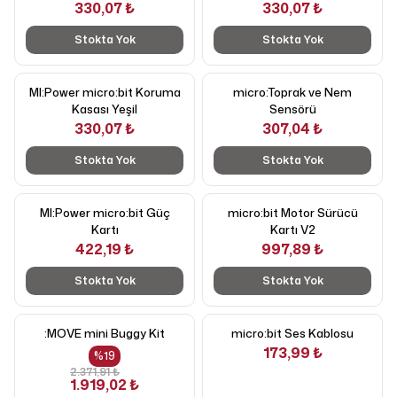
330,07 ₺
330,07 ₺
Stokta Yok
Stokta Yok
MI:Power micro:bit Koruma
micro:Toprak ve Nem
Kasası Yeşil
Sensörü
330,07 ₺
307,04 ₺
Stokta Yok
Stokta Yok
MI:Power micro:bit Güç
micro:bit Motor Sürücü
Kartı
Kartı V2
422,19 ₺
997,89 ₺
Stokta Yok
Stokta Yok
:MOVE mini Buggy Kit
micro:bit Ses Kablosu
173,99 ₺
%
19
2.371,91 ₺
1.919,02 ₺