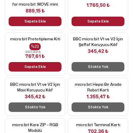
for micro:bit :MOVE mini
1.765,50 ₺
889,15 ₺
Sepete Ekle
Sepete Ekle
micro:bit Prototipleme Kiti
BBC micro:bit V1 ve V2 İçin
Şeffaf Koruyucu Kılıf
%
23
345,42 ₺
997,89 ₺
767,61 ₺
Sepete Ekle
Stokta Yok
BBC micro:bit V1 ve V2 İçin
micro:bit Hepsi Bir Arada
Mavi Koruyucu Kılıf
Robot Kartı
345,42 ₺
1.355,47 ₺
Stokta Yok
Stokta Yok
micro:bit Kare ZIP - RGB
micro:bit Terminal Kartı
Modülü
702,36 ₺