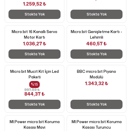
1.259,52 ₺
Stokta Yok
Stokta Yok
Micro:bit 16 Kanallı Servo
Micro:bit Genişletme Kartı -
Motor Kartı
Lehimli
1.036,27 ₺
460,57 ₺
Stokta Yok
Stokta Yok
Micro:bit Mucit Kit İçin Led
BBC micro:bit Piyano
Paketi
Modülü
1.343,32 ₺
%
15
997,89 ₺
844,37 ₺
Stokta Yok
Stokta Yok
MI:Power micro:bit Koruma
MI:Power micro:bit Koruma
Kasası Mavi
Kasası Turuncu