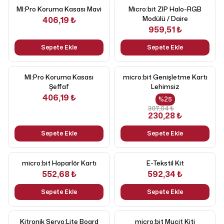
MI:Pro Koruma Kasası Mavi
Micro:bit ZIP Halo-RGB
Modülü / Daire
406,19 ₺
959,51 ₺
Sepete Ekle
Sepete Ekle
MI:Pro Koruma Kasası
micro:bit Genişletme Kartı
Şeffaf
Lehimsiz
406,19 ₺
%
25
307,04 ₺
230,28 ₺
Sepete Ekle
Sepete Ekle
micro:bit Hoparlör Kartı
E-Tekstil Kit
552,68 ₺
592,34 ₺
Sepete Ekle
Sepete Ekle
Kitronik Servo:Lite Board
micro:bit Mucit Kiti