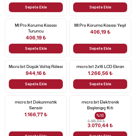
Sepete Ekle
Sepete Ekle
MI:Pro Koruma Kasası
MI:Pro Koruma Kasası Yeşil
Turuncu
406,19 ₺
406,19 ₺
Sepete Ekle
Sepete Ekle
Micro:bit Düşük Voltaj Rölesi
micro:bit 2x16 LCD Ekran
944,16 ₺
1.266,56 ₺
Sepete Ekle
Sepete Ekle
micro:bit Dokunmatik
micro:bit Elektronik
Sensör
Başlangıç Kiti
1.166,77 ₺
%
10
3.415,86 ₺
3.070,44 ₺