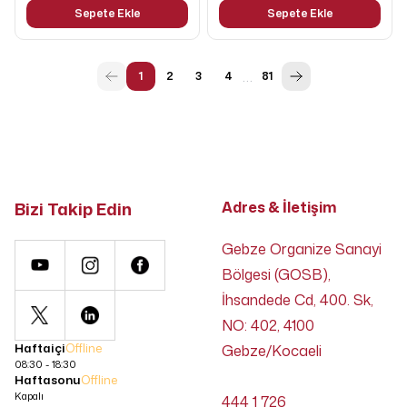
Sepete Ekle
Sepete Ekle
…
1
2
3
4
81
Bizi Takip Edin
Adres & İletişim
Gebze Organize Sanayi
Bölgesi (GOSB),
İhsandede Cd, 400. Sk,
NO: 402, 4100
Haftaiçi
Offline
Gebze/Kocaeli
08:30 - 18:30
Haftasonu
Offline
Kapalı
444 1 726