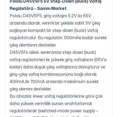
Pololu D45V5F5 5V Step-Down (Buck) Voltaj
Regülatörü – Samm Market
Pololu D45V5F5, giriş voltajını 5,2V ila 65V
arasında alarak, verimli bir şekilde sabit 5V çıkış
sağlayan kompakt bir step-down (buck) voltaj
regülatörüdür. Bu regülatör, 500mA’e kadar sürekli
çıkış akımlarını destekler.
D45V5Fx ailesi, senkronize step-down (buck)
voltaj regülatörleri ile yüksek giriş voltajlarını (65V’a
kadar) daha düşük çıkış voltajlarına dönüştürür ve
giriş-çıkış voltaj kombinasyonuna bağlı olarak
400mA ile 700mA arasında maksimum sürekli
çıkış akımını destekler.
Bu cihazlar, lineer voltaj regülatörlerine göre çok
daha yüksek verimlilik sunan anahtarlamalı
regülatörlerdir (switched-mode power supply –