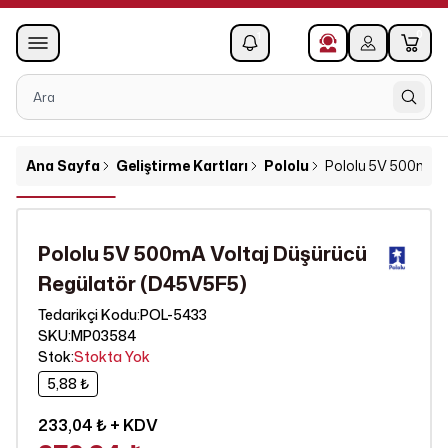
0
1
Ana Sayfa
Geliştirme Kartları
Pololu
Pololu 5V 500mA V
Pololu 5V 500mA Voltaj Düşürücü
Regülatör (D45V5F5)
POL-5433
Tedarikçi Kodu
:
SKU
:
MP03584
Stok
:
Stokta Yok
5,88 ₺
233,04 ₺
+ KDV