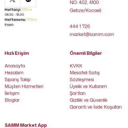
NO: 402, 4100
Haftaiçi
Offline
Gebze/Kocaeli
08:30 - 18:30
Haftasonu
Offline
Kapalı
444 1 726
market@samm.com
Hızlı Erişim
Önemli Bilgiler
Anasayfa
KVKK
Hesabım
Mesafeli Satış
Sipariş Takip
Sözleşmesi
Müşteri Hizmetleri
Üyelik ve Kullanım
İletişim
Şartları
Bloglar
Gizlilik ve Güvenlik
Garanti ve İade Koşulları
SAMM Market App