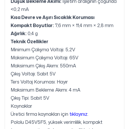
Düşük Bekleme Akımı:
İşletim aralığının çoğunda
<0,2 mA
Kısa Devre ve Aşırı Sıcaklık Koruması
Kompakt Boyutlar:
7,6 mm × 11,4 mm × 2,8 mm
Ağırlık:
0,4 g
Teknik Özellikler
Minimum Çalışma Voltajı: 5,2V
Maksimum Çalışma Voltajı: 65V
Maksimum Çıkış Akımı: 550mA
Çıkış Voltajı: Sabit 5V
Ters Voltaj Koruması: Hayır
Maksimum Bekleme Akımı: 4 mA
Çıkış Tipi: Sabit 5V
Kaynaklar
Üretici firma kaynakları için
tıklayınız
.
Pololu D45V5F5, yüksek verimlilik, kompakt