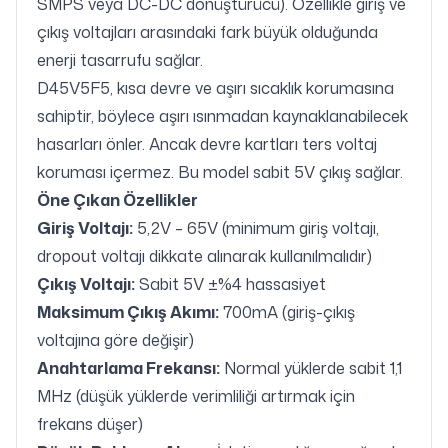
SMPS veya DC-DC dönüştürücü). Özellikle giriş ve
çıkış voltajları arasındaki fark büyük olduğunda
enerji tasarrufu sağlar.
D45V5F5, kısa devre ve aşırı sıcaklık korumasına
sahiptir, böylece aşırı ısınmadan kaynaklanabilecek
hasarları önler. Ancak devre kartları ters voltaj
koruması içermez. Bu model sabit 5V çıkış sağlar.
Öne Çıkan Özellikler
Giriş Voltajı:
5,2V – 65V (minimum giriş voltajı,
dropout voltajı dikkate alınarak kullanılmalıdır)
Çıkış Voltajı:
Sabit 5V ±%4 hassasiyet
Maksimum Çıkış Akımı:
700mA (giriş-çıkış
voltajına göre değişir)
Anahtarlama Frekansı:
Normal yüklerde sabit 1,1
MHz (düşük yüklerde verimliliği artırmak için
frekans düşer)