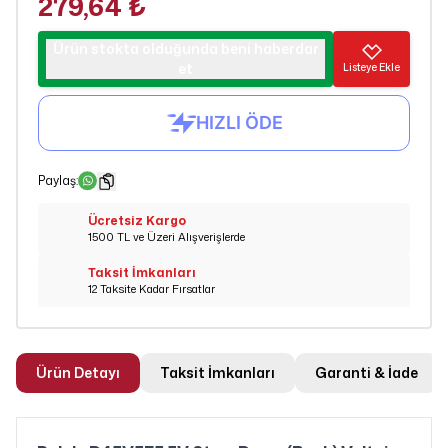
279,64 ₺
Ürün stokta olduğunda beni haberdar
et
Listeye Ekle
Paylaş
:
Ücretsiz Kargo
1500 TL ve Üzeri Alışverişlerde
Taksit İmkanları
12 Taksite Kadar Fırsatlar
Ürün Detayı
Taksit İmkanları
Garanti & İade