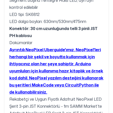
Segment başına 1 entegre RGB LED, ayrı ayrı
kontrol edilebilir
LED tipi: SK6812
LED dalga boyları: 630nm/530nm/475nm
Konektör: 30 cm uzunluğunda telli 3 pinli JST
PH kablosu
Dokümanlar
Ayrıntılı NeoPixel Uberguide'ımız, NeoPixel'leri
herhangi bir şekil ve boyutta kullanmak için
ihtiyacınız olan her şeye sahiptir. Arduino
uyumluları için kullanıma hazır kitaplık ve örnek
kod dahil. NeoPixel yazılım desteğini kullanarak
bu şeritleri MakeCode veya CircuitPython ile
de kullanabilirsiniz.
Rekabetçi ve Uygun Fiyatlı Adafruit NeoPixel LED
Şerit 3-pin JST Konnektörlü - 1m SAMM Market’te