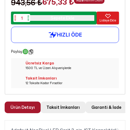
675,33 ₺
943,56 ₺
%
28
İndirim Oranı
Sepete Ekle
Listeye Ekle
Paylaş
:
Ücretsiz Kargo
1500 TL ve Üzeri Alışverişlerde
Taksit İmkanları
12 Taksite Kadar Fırsatlar
Ürün Detayı
Taksit İmkanları
Garanti & İade