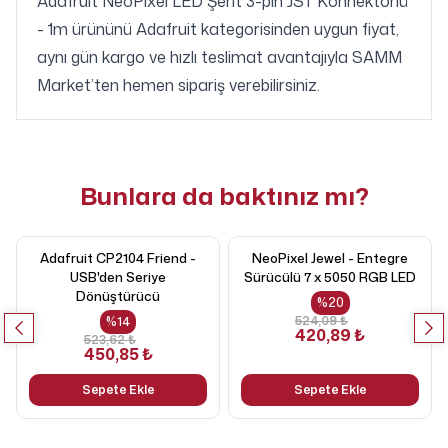
Adafruit NeoPixel LED Şerit 3-pin JST Konnektörlü
- 1m ürününü Adafruit kategorisinden uygun fiyat,
aynı gün kargo ve hızlı teslimat avantajıyla SAMM
Market’ten hemen sipariş verebilirsiniz.
Bunlara da baktınız mı?
Adafruit CP2104 Friend -
NeoPixel Jewel - Entegre
USB'den Seriye
Sürücülü 7 x 5050 RGB LED
Dönüştürücü
%
20
524,09 ₺
%
14
420,89 ₺
523,62 ₺
450,85 ₺
Sepete Ekle
Sepete Ekle