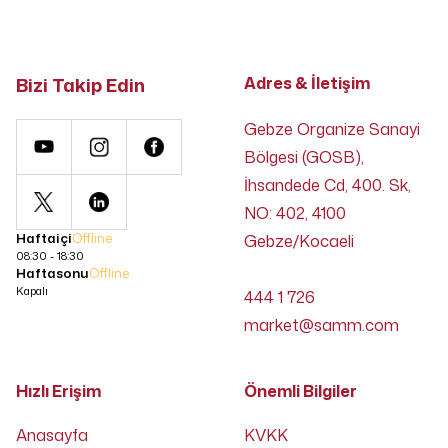
Bizi Takip Edin
Adres & İletişim
Gebze Organize Sanayi
Bölgesi (GOSB),
İhsandede Cd, 400. Sk,
NO: 402, 4100
Haftaiçi
Offline
Gebze/Kocaeli
08:30 - 18:30
Haftasonu
Offline
Kapalı
444 1 726
market@samm.com
Hızlı Erişim
Önemli Bilgiler
Anasayfa
KVKK