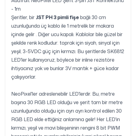
Adafruit NeoPixel LED Şerit 3-pin JST Konnektörlü
- 1m
Şeritler, bir
JST PH 3 pimli fişe
bağlı 30 cm
uzunluğunda üç kablo ile 1 metrelik bir makara
içinde gelir
.
Diğer ucu kapalı.
Kablolar bile güzel bir
şekilde renk kodludur: toprak için siyah, sinyal için
yeşil, 3-5VDC güç için kırmızı.
Bu şeritlerde SK6812
LED'ler kullanıyoruz, böylece bir inline rezistöre
ihtiyacınız yok ve bunlar 3V mantık + güce kadar
çalışıyorlar.
NeoPixel'ler adreslenebilir LED'lerdir.
Bu, metre
başına 30 RGB LED olduğu ve şerit tam bir metre
uzunluğunda olduğu için ayrı ayrı kontrol edilen 30
RGB LED elde ettiğiniz anlamına gelir!
Her LED'in
kırmızı, yeşil ve mavi bileşeninin rengini 8 bit PWM