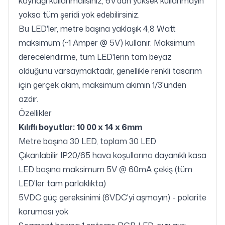
kaynağı kullanmalısınız, 6V'dan yüksek kullanmayın
yoksa tüm şeridi yok edebilirsiniz.
Bu LED'ler, metre başına yaklaşık 4,8 Watt
maksimum (~1 Amper @ 5V) kullanır.
Maksimum
derecelendirme, tüm LED'lerin tam beyaz
olduğunu varsaymaktadır, genellikle renkli tasarım
için gerçek akım, maksimum akımın 1/3'ünden
azdır.
Özellikler
Kılıflı boyutlar: 10
00 x 14 x 6mm
Metre başına 30 LED, toplam 30 LED
Çıkarılabilir IP20/65 hava koşullarına dayanıklı kasa
LED başına maksimum 5V @ 60mA çekiş (tüm
LED'ler tam parlaklıkta)
5VDC güç gereksinimi (6VDC'yi aşmayın) - polarite
koruması yok