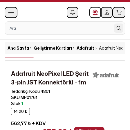
0
1
Ana Sayfa
Geliştirme Kartları
Adafruit
Adafruit NeoPixe
Adafruit NeoPixel LED Şerit
3-pin JST Konnektörlü - 1m
4801
Tedarikçi Kodu
:
SKU
:
MP01761
Stok
:
1
14,20 ₺
562,77 ₺
+ KDV