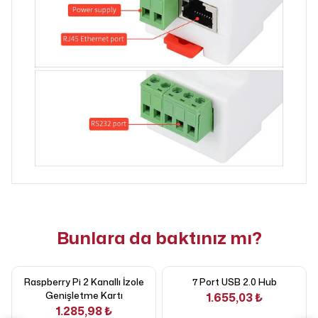
Bunlara da baktınız mı?
Raspberry Pi 2 Kanallı İzole
7 Port USB 2.0 Hub
Genişletme Kartı
1.655,03 ₺
1.285,98 ₺