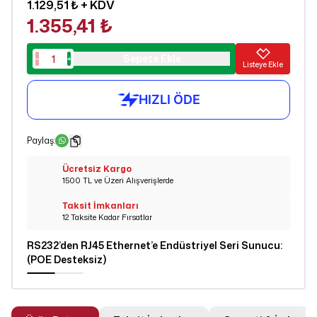
1.129,51 ₺
+ KDV
1.355,41 ₺
Sepete Ekle
Listeye Ekle
Paylaş
:
Ücretsiz Kargo
1500 TL ve Üzeri Alışverişlerde
Taksit İmkanları
12 Taksite Kadar Fırsatlar
RS232’den RJ45 Ethernet’e Endüstriyel Seri Sunucu
:
(POE Desteksiz)