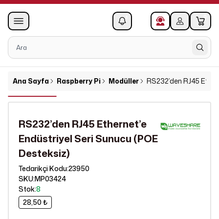
0
1
Ana Sayfa
Raspberry Pi
Modüller
RS232’den RJ45 Ethern
RS232’den RJ45 Ethernet’e
Endüstriyel Seri Sunucu (POE
Desteksiz)
23950
Tedarikçi Kodu
:
SKU
:
MP03424
Stok
:
8
28,50 ₺