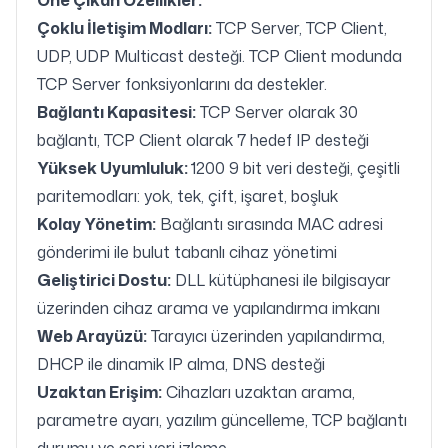
Öne Çıkan Özellikler:
Çoklu İletişim Modları:
TCP Server, TCP Client,
UDP, UDP Multicast desteği. TCP Client modunda
TCP Server fonksiyonlarını da destekler.
Bağlantı Kapasitesi:
TCP Server olarak 30
bağlantı, TCP Client olarak 7 hedef IP desteği
Yüksek Uyumluluk:
1200 9 bit veri desteği, çeşitli
paritemodları: yok, tek, çift, işaret, boşluk
Kolay Yönetim:
Bağlantı sırasında MAC adresi
gönderimi ile bulut tabanlı cihaz yönetimi
Geliştirici Dostu:
DLL kütüphanesi ile bilgisayar
üzerinden cihaz arama ve yapılandırma imkanı
Web Arayüzü:
Tarayıcı üzerinden yapılandırma,
DHCP ile dinamik IP alma, DNS desteği
Uzaktan Erişim:
Cihazları uzaktan arama,
parametre ayarı, yazılım güncelleme, TCP bağlantı