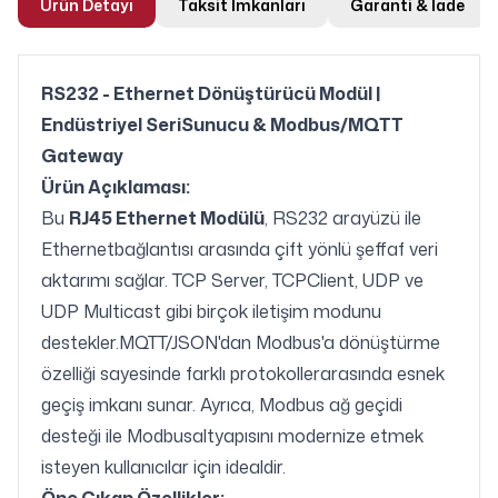
Ürün Detayı
Taksit İmkanları
Garanti & İade
RS232 - Ethernet Dönüştürücü Modül |
Endüstriyel SeriSunucu & Modbus/MQTT
Gateway
Ürün Açıklaması:
Bu
RJ45 Ethernet Modülü
, RS232 arayüzü ile
Ethernetbağlantısı arasında çift yönlü şeffaf veri
aktarımı sağlar. TCP Server, TCPClient, UDP ve
UDP Multicast gibi birçok iletişim modunu
destekler.MQTT/JSON'dan Modbus'a dönüştürme
özelliği sayesinde farklı protokollerarasında esnek
geçiş imkanı sunar. Ayrıca, Modbus ağ geçidi
desteği ile Modbusaltyapısını modernize etmek
isteyen kullanıcılar için idealdir.