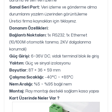
durumu ve seri veri izleme
Sanal Seri Port:
Veri izleme ve gönderme alma
durumlarını yazılım üzerinden görüntüleme
Üretici firma kaynakları için
tıklayınız
.
Donanım Özellikleri:
Bağlantı Noktaları:
1x RS232, 1x Ethernet
(10/100M otomatik tanıma, 2KV dalgalanma
korumalı)
Güç Girişi:
6~36V DC, vidalı terminal blok ile giriş
Yalıtım:
Güç ve sinyal izolasyonu
Boyutlar:
87 × 36 × 59 mm
Çalışma Sıcaklığı:
-40°C ~ +85°C
Nem Aralığı:
%5 ~ %95 bağıl nem
Montaj:
Ray montajı destekli sağlam kasa yapısı
Kart Üzerinde Neler Var ?