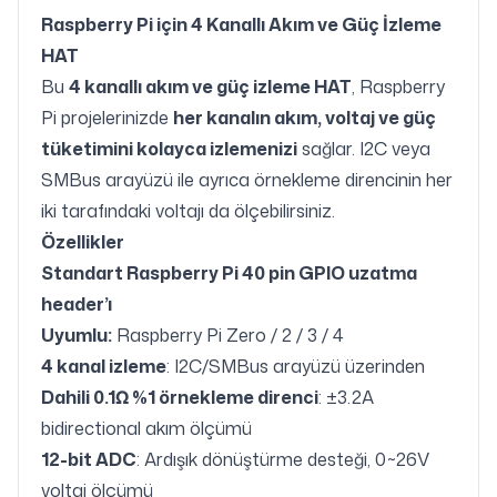
Raspberry Pi için 4 Kanallı Akım ve Güç İzleme
HAT
Bu
4 kanallı akım ve güç izleme HAT
, Raspberry
Pi projelerinizde
her kanalın akım, voltaj ve güç
tüketimini kolayca izlemenizi
sağlar. I2C veya
SMBus arayüzü ile ayrıca örnekleme direncinin her
iki tarafındaki voltajı da ölçebilirsiniz.
Özellikler
Standart Raspberry Pi 40 pin GPIO uzatma
header’ı
Uyumlu:
Raspberry Pi Zero / 2 / 3 / 4
4 kanal izleme
: I2C/SMBus arayüzü üzerinden
Dahili 0.1Ω %1 örnekleme direnci
: ±3.2A
bidirectional akım ölçümü
12-bit ADC
: Ardışık dönüştürme desteği, 0~26V
voltaj ölçümü