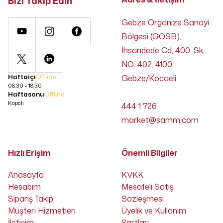
Bizi Takip Edin
Gebze Organize Sanayi
Bölgesi (GOSB),
İhsandede Cd, 400. Sk,
NO: 402, 4100
Haftaiçi
Offline
Gebze/Kocaeli
08:30 - 18:30
Haftasonu
Offline
Kapalı
444 1 726
market@samm.com
Hızlı Erişim
Önemli Bilgiler
Anasayfa
KVKK
Hesabım
Mesafeli Satış
Sipariş Takip
Sözleşmesi
Müşteri Hizmetleri
Üyelik ve Kullanım
İletişim
Şartları