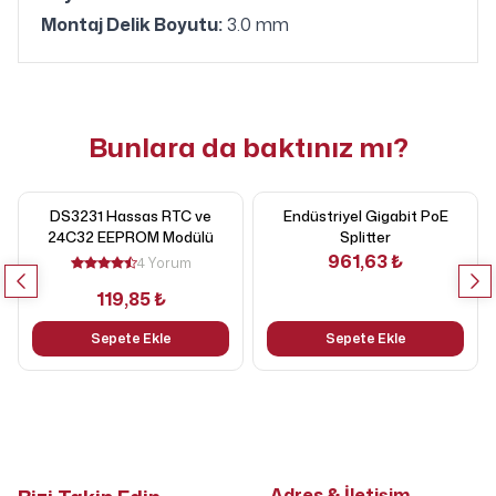
Montaj Delik Boyutu:
3.0 mm
Bunlara da baktınız mı?
DS3231 Hassas RTC ve
Endüstriyel Gigabit PoE
24C32 EEPROM Modülü
Splitter
961,63 ₺
4 Yorum
119,85 ₺
Sepete Ekle
Sepete Ekle
Adres & İletişim