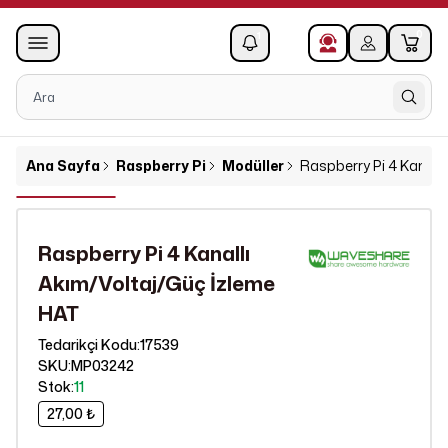
0
1
Ana Sayfa
Raspberry Pi
Modüller
Raspberry Pi 4 Kanall
Raspberry Pi 4 Kanallı
Akım/Voltaj/Güç İzleme
HAT
17539
Tedarikçi Kodu
:
SKU
:
MP03242
Stok
:
11
27,00 ₺