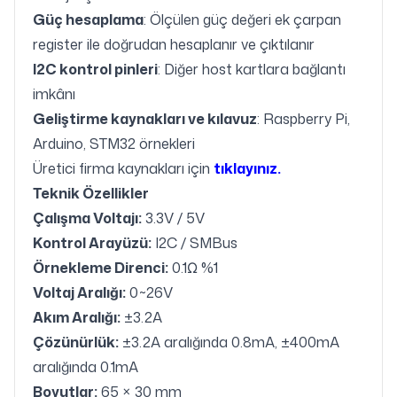
Güç hesaplama
: Ölçülen güç değeri ek çarpan
register ile doğrudan hesaplanır ve çıktılanır
I2C kontrol pinleri
: Diğer host kartlara bağlantı
imkânı
Geliştirme kaynakları ve kılavuz
: Raspberry Pi,
Arduino, STM32 örnekleri
Üretici firma kaynakları için
tıklayınız.
Teknik Özellikler
Çalışma Voltajı:
3.3V / 5V
Kontrol Arayüzü:
I2C / SMBus
Örnekleme Direnci:
0.1Ω %1
Voltaj Aralığı:
0~26V
Akım Aralığı:
±3.2A
Çözünürlük:
±3.2A aralığında 0.8mA, ±400mA
aralığında 0.1mA
Boyutlar:
65 × 30 mm