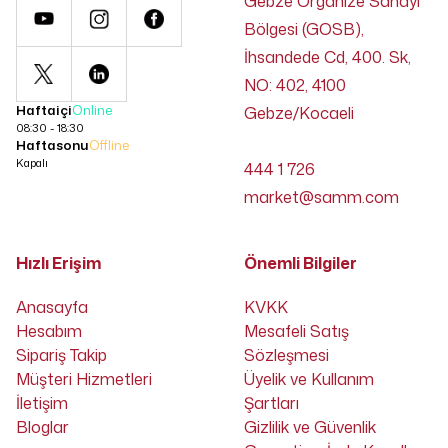
Gebze Organize Sanayi
Bölgesi (GOSB),
İhsandede Cd, 400. Sk,
NO: 402, 4100
Haftaiçi
Online
Gebze/Kocaeli
08:30 - 18:30
Haftasonu
Offline
Kapalı
444 1 726
market@samm.com
Hızlı Erişim
Önemli Bilgiler
Anasayfa
KVKK
Hesabım
Mesafeli Satış
Sipariş Takip
Sözleşmesi
Müşteri Hizmetleri
Üyelik ve Kullanım
İletişim
Şartları
Bloglar
Gizlilik ve Güvenlik