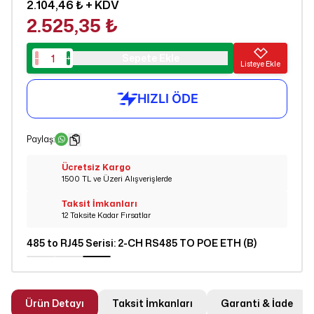
2.104,46 ₺
+ KDV
2.525,35 ₺
Sepete Ekle
Listeye Ekle
Paylaş
:
Ücretsiz Kargo
1500 TL ve Üzeri Alışverişlerde
Taksit İmkanları
12 Taksite Kadar Fırsatlar
485 to RJ45 Serisi
:
2-CH RS485 TO POE ETH (B)
Ürün Detayı
Taksit İmkanları
Garanti & İade