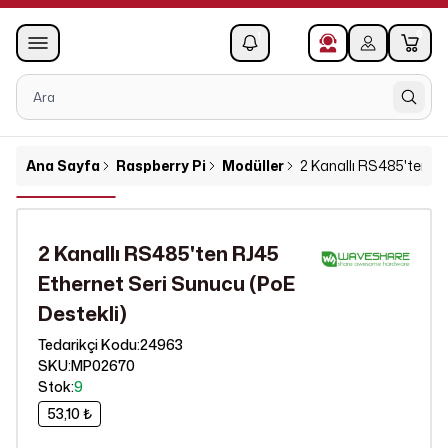
0
1
Ana Sayfa
Raspberry Pi
Modüller
2 Kanallı RS485'ten R
2 Kanallı RS485'ten RJ45
Ethernet Seri Sunucu (PoE
Destekli)
24963
Tedarikçi Kodu
:
SKU
:
MP02670
Stok
:
9
53,10 ₺