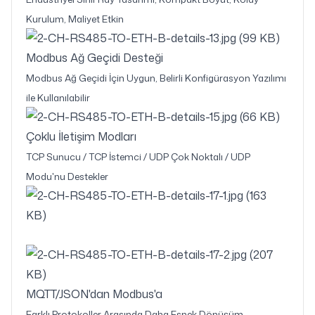
Kurulum, Maliyet Etkin
Modbus Ağ Geçidi Desteği
Modbus Ağ Geçidi İçin Uygun, Belirli Konfigürasyon Yazılımı
ile Kullanılabilir
Çoklu İletişim Modları
TCP Sunucu / TCP İstemci / UDP Çok Noktalı / UDP
Modu'nu Destekler
MQTT/JSON'dan Modbus'a
Farklı Protokoller Arasında Daha Esnek Dönüşüm