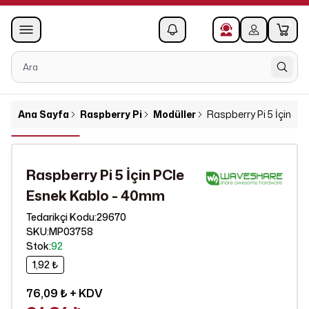
0
1
Ana Sayfa
Raspberry Pi
Modüller
Raspberry Pi 5 İçin P
Raspberry Pi 5 İçin PCIe
Esnek Kablo - 40mm
29670
Tedarikçi Kodu
:
SKU
:
MP03758
Stok
:
92
1,92 ₺
76,09 ₺
+ KDV