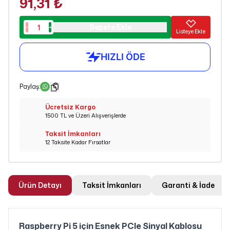
91,31 ₺
Sepete Ekle
Listeye Ekle
Paylaş
:
Ücretsiz Kargo
1500 TL ve Üzeri Alışverişlerde
Taksit İmkanları
12 Taksite Kadar Fırsatlar
Ürün Detayı
Taksit İmkanları
Garanti & İade
Raspberry Pi 5 için Esnek PCIe Sinyal Kablosu