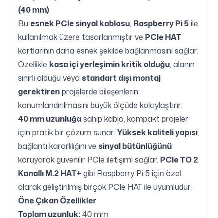
(40 mm)
Bu
esnek PCIe sinyal kablosu
,
Raspberry Pi 5
ile
kullanılmak üzere tasarlanmıştır ve
PCIe HAT
kartlarının daha esnek şekilde bağlanmasını sağlar.
Özellikle
kasa içi yerleşimin kritik olduğu
, alanın
sınırlı olduğu veya
standart dışı montaj
gerektiren
projelerde bileşenlerin
konumlandırılmasını büyük ölçüde kolaylaştırır.
40 mm uzunluğa
sahip kablo, kompakt projeler
için pratik bir çözüm sunar.
Yüksek kaliteli yapısı
,
bağlantı kararlılığını ve
sinyal bütünlüğünü
koruyarak güvenilir PCIe iletişimi sağlar.
PCIe TO 2
Kanallı M.2 HAT+
gibi Raspberry Pi 5 için özel
olarak geliştirilmiş birçok PCIe HAT ile uyumludur.
Öne Çıkan Özellikler
Toplam uzunluk:
40 mm