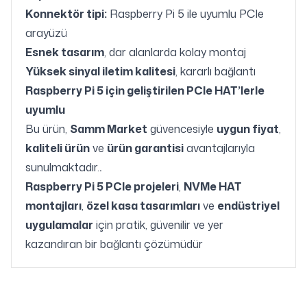
Konnektör tipi:
Raspberry Pi 5 ile uyumlu PCIe
arayüzü
Esnek tasarım
, dar alanlarda kolay montaj
Yüksek sinyal iletim kalitesi
, kararlı bağlantı
Raspberry Pi 5 için geliştirilen PCIe HAT’lerle
uyumlu
Bu ürün,
Samm Market
güvencesiyle
uygun fiyat
,
kaliteli ürün
ve
ürün garantisi
avantajlarıyla
sunulmaktadır.
.
Raspberry Pi 5 PCIe projeleri
,
NVMe HAT
montajları
,
özel kasa tasarımları
ve
endüstriyel
uygulamalar
için pratik, güvenilir ve yer
kazandıran bir bağlantı çözümüdür