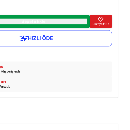
Sepete Ekle
Listeye Ekle
go
Alışverişlerde
ları
Fırsatlar