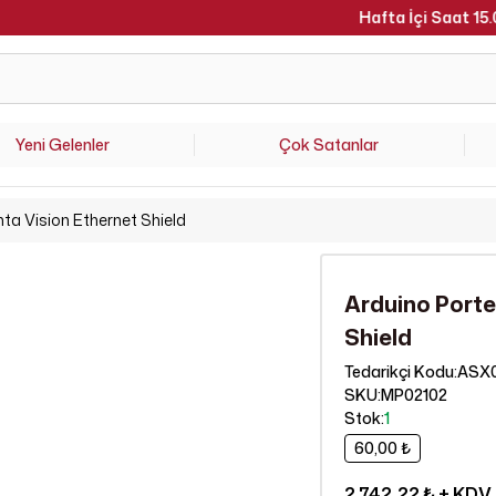
Hafta İçi Saat 15.00'a Kadar Verilen Siparişler Aynı Gün Kargoda 
Yeni Gelenler
Çok Satanlar
ta Vision Ethernet Shield
Arduino Porte
Shield
ASX
Tedarikçi Kodu
:
SKU
:
MP02102
Stok
:
1
60,00 ₺
2.742,22 ₺
+ KDV