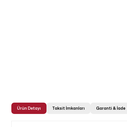
Ürün Detayı
Taksit İmkanları
Garanti & İade