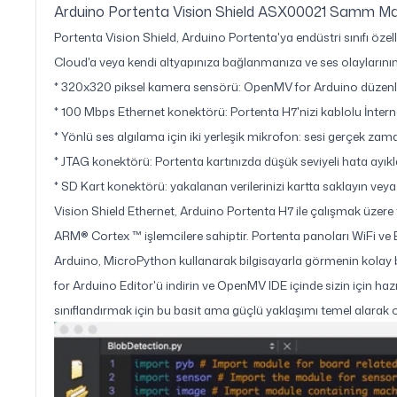
Arduino Portenta Vision Shield ASX00021 Samm Mar
Portenta Vision Shield, Arduino Portenta'ya endüstri sınıfı öze
Cloud'a veya kendi altyapınıza bağlanmanıza ve ses olaylarının a
* 320x320 piksel kamera sensörü: OpenMV for Arduino düzenleyic
* 100 Mbps Ethernet konektörü: Portenta H7'nizi kablolu İntern
* Yönlü ses algılama için iki yerleşik mikrofon: sesi gerçek zama
* JTAG konektörü: Portenta kartınızda düşük seviyeli hata ayıkl
* SD Kart konektörü: yakalanan verilerinizi kartta saklayın ve
Vision Shield Ethernet, Arduino Portenta H7 ile çalışmak üzere
ARM® Cortex ™ işlemcilere sahiptir. Portenta panoları WiFi ve Blue
Arduino, MicroPython kullanarak bilgisayarla görmenin kolay b
for Arduino Editor'ü indirin ve OpenMV IDE içinde sizin için hazır
sınıflandırmak için bu basit ama güçlü yaklaşımı temel alarak 