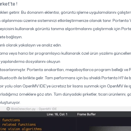
ket'te !
llikleri getirir. Bu donanım eklentisi, görüntü işleme uygulamalarını çalı
lgılanması üzerine sisteminizi etkinleştirmenize olanak tanır. Portenta Visi
isini kullanarak görüntü tanıma algoritmalarını çalıştırmak için Portent
ete bağlayın.
nlı olarak yakalayın ve analiz edin.
ama veya harici bir programlayıcı kullanarak özel ürün yazılımı güncelleme
ya yapılandırma dosyalarını okuyun
 tasarlanmıştır. Portenta anakartları, megabaytlarca program belleği ve R
tooth ile birlikte gelir. Tam performans için bu shieldı Portenta H7 ile bir
ir yolu olan OpenMV IDE'ye ücretsiz bir lisans sunmak için OpenMV ile iş
ladığımız örneklere göz atın. Tüm dünyadaki şirketler, ticari ürünlerini, gö
oluşturuyor.