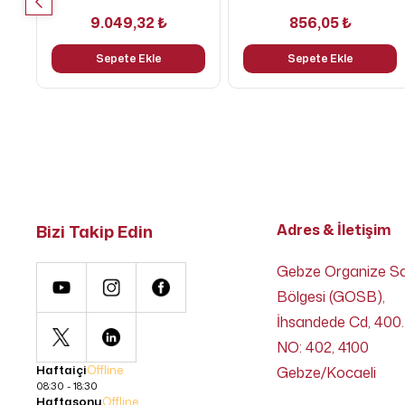
9.049,32 ₺
856,05 ₺
Sepete Ekle
Sepete Ekle
Bizi Takip Edin
Adres & İletişim
Gebze Organize S
Bölgesi (GOSB),
İhsandede Cd, 400.
NO: 402, 4100
Haftaiçi
Offline
Gebze/Kocaeli
08:30 - 18:30
Haftasonu
Offline