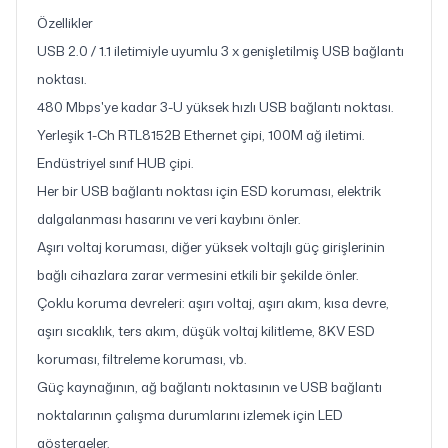
Özellikler
USB 2.0 / 1.1 iletimiyle uyumlu 3 x genişletilmiş USB bağlantı
noktası.
480 Mbps'ye kadar 3-U yüksek hızlı USB bağlantı noktası.
Yerleşik 1-Ch RTL8152B Ethernet çipi, 100M ağ iletimi.
Endüstriyel sınıf HUB çipi.
Her bir USB bağlantı noktası için ESD koruması, elektrik
dalgalanması hasarını ve veri kaybını önler.
Aşırı voltaj koruması, diğer yüksek voltajlı güç girişlerinin
bağlı cihazlara zarar vermesini etkili bir şekilde önler.
Çoklu koruma devreleri: aşırı voltaj, aşırı akım, kısa devre,
aşırı sıcaklık, ters akım, düşük voltaj kilitleme, 8KV ESD
koruması, filtreleme koruması, vb.
Güç kaynağının, ağ bağlantı noktasının ve USB bağlantı
noktalarının çalışma durumlarını izlemek için LED
göstergeler.