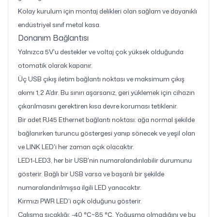
Kolay kurulum için montaj delikleri olan sağlam ve dayanıklı
endüstriyel sınıf metal kasa.
Donanım Bağlantısı
Yalnızca 5V'u destekler ve voltaj çok yüksek olduğunda
otomatik olarak kapanır.
Üç USB çıkış iletim bağlantı noktası ve maksimum çıkış
akımı 1,2 A'dır. Bu sınırı aşarsanız, geri yüklemek için cihazın
çıkarılmasını gerektiren kısa devre koruması tetiklenir.
Bir adet RJ45 Ethernet bağlantı noktası: ağa normal şekilde
bağlanırken turuncu göstergesi yanıp sönecek ve yeşil olan
ve LINK LED'i her zaman açık olacaktır.
LED1-LED3, her bir USB'nin numaralandırılabilir durumunu
gösterir. Bağlı bir USB varsa ve başarılı bir şekilde
numaralandırılmışsa ilgili LED yanacaktır.
Kırmızı PWR LED'i açık olduğunu gösterir.
Çalışma sıcaklığı: -40 ℃~85 ℃. Yoğuşma olmadığını ve bu