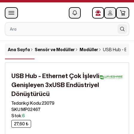
0
1
Ana Sayfa
Sensör ve Modüller
Modüller
USB Hub - Ether
USB Hub - Ethernet Çok İşlevli
Genişleyen 3xUSB Endüstriyel
Dönüştürücü
23079
Tedarikçi Kodu
:
SKU
:
MP02467
Stok
:
6
27,60 ₺