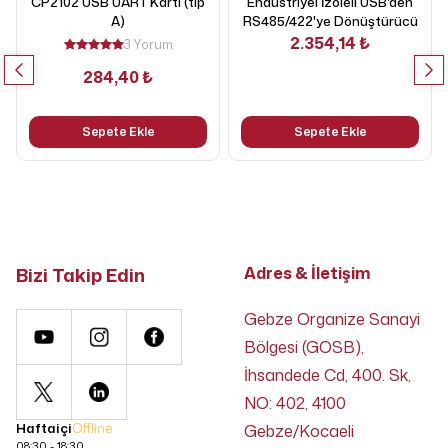
CP2102 USB UART Kartı (tip
Endüstriyel İzoleli USB'den
A)
RS485/422'ye Dönüştürücü
2.354,14 ₺
3 Yorum
284,40 ₺
Sepete Ekle
Sepete Ekle
Bizi Takip Edin
Adres & İletişim
Gebze Organize Sanayi
Bölgesi (GOSB),
İhsandede Cd, 400. Sk,
NO: 402, 4100
Haftaiçi
Offline
Gebze/Kocaeli
08:30 - 18:30