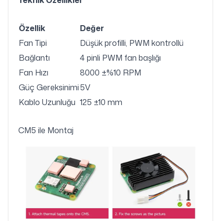
Teknik Özellikler
Özellik
Değer
Fan Tipi
Düşük profilli, PWM kontrollü
Bağlantı
4 pinli PWM fan başlığı
Fan Hızı
8000 ±%10 RPM
Güç Gereksinimi
5V
Kablo Uzunluğu
125 ±10 mm
CM5 ile Montaj