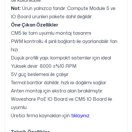
de kullanılabilir.
Not:
Ürün yalnızca fandır. Compute Module 5 ve
IO Board ürünleri pakete dahil değildir.
Öne Çıkan Özellikler
CM5 ile tam uyumlu montaj tasarımı
PWM kontrollü 4 pinli bağlantı ile ayarlanabilir fan
hızı
Düşük profilli yapı, kompakt sistemler için ideal
Yüksek devir: 8000 ±%10 RPM
5V güç beslemesi ile çalışır
Termal bantlar dahildir, hızlı ısı dağılımı sağlar
Anten montajı için ekstra alan bırakılmıştır
Waveshare PoE IO Board ve CM5 IO Board ile
uyumlu
Üretici firma kaynakları için
tıklayınız
.