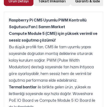
Ürün Detayı
Taksit İmkanları
Garanti & İade
Raspberry Pi CM5 Uyumlu PWM Kontrollü
Soğutucu Fan | Samm Market
Compute Module 5 (CM5) için yüksek verimli ve
sessiz soğutma çözümü!
Bu düşük profilli fan, CM5 ile tam uyumlu yapısı
sayesinde doğrudan montaj deliklerine oturarak
kolay kurulum sağlar. PWM (Pulse Width
Modulation) desteği sayesinde fan hızını ihtiyaca
göre ayarlayabilir, hem sessiz hem de verimli bir
soğutma performansı elde edebilirsiniz.
Termal bantlar
ile birlikte gelen ürün, yüksek ısı
iletkenliği sayesinde ısıyı hızla dağıtır. Waveshare
PoE IO Board ve Compute Module 5 IO Board ile