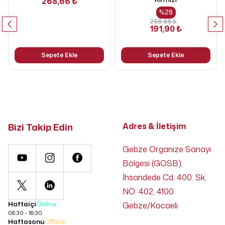
268,66 ₺
%
29
268,66 ₺
191,90 ₺
Sepete Ekle
Sepete Ekle
Bizi Takip Edin
Adres & İletişim
Gebze Organize Sanayi
Bölgesi (GOSB),
İhsandede Cd, 400. Sk,
NO: 402, 4100
Haftaiçi
Online
Gebze/Kocaeli
08:30 - 18:30
Haftasonu
Offline