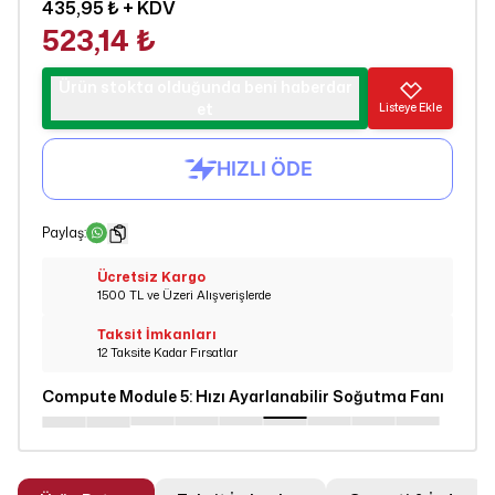
435,95 ₺
+ KDV
523,14 ₺
Ürün stokta olduğunda beni haberdar
et
Listeye Ekle
Paylaş
:
Ücretsiz Kargo
1500 TL ve Üzeri Alışverişlerde
Taksit İmkanları
12 Taksite Kadar Fırsatlar
Compute Module 5
:
Hızı Ayarlanabilir Soğutma Fanı