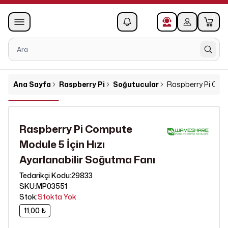
0
1
Ana Sayfa
Raspberry Pi
Soğutucular
Raspberry Pi Comp
Raspberry Pi Compute
Module 5 İçin Hızı
Ayarlanabilir Soğutma Fanı
29833
Tedarikçi Kodu
:
SKU
:
MP03551
Stok
:
Stokta Yok
11,00 ₺