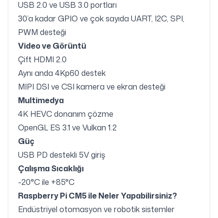
USB 2.0 ve USB 3.0 portları
30’a kadar GPIO ve çok sayıda UART, I2C, SPI,
PWM desteği
Video ve Görüntü
Çift HDMI 2.0
Aynı anda 4Kp60 destek
MIPI DSI ve CSI kamera ve ekran desteği
Multimedya
4K HEVC donanım çözme
OpenGL ES 3.1 ve Vulkan 1.2
Güç
USB PD destekli 5V giriş
Çalışma Sıcaklığı
-20°C ile +85°C
Raspberry Pi CM5 ile Neler Yapabilirsiniz?
Endüstriyel otomasyon ve robotik sistemler