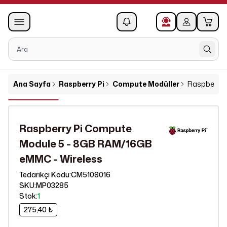
0
1
Ana Sayfa
Raspberry Pi
Compute Modüller
Raspberry 
Raspberry Pi Compute
Module 5 - 8GB RAM/16GB
eMMC - Wireless
CM5108016
Tedarikçi Kodu
:
SKU
:
MP03285
Stok
:
1
275,40 ₺