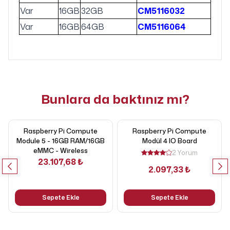
Var
16GB
32GB
CM5116032
Var
16GB
64GB
CM5116064
Bunlara da baktınız mı?
Raspberry Pi Compute
Raspberry Pi Compute
Module 5 - 16GB RAM/16GB
Modül 4 IO Board
eMMC - Wireless
2 Yorum
23.107,68 ₺
2.097,33 ₺
Sepete Ekle
Sepete Ekle