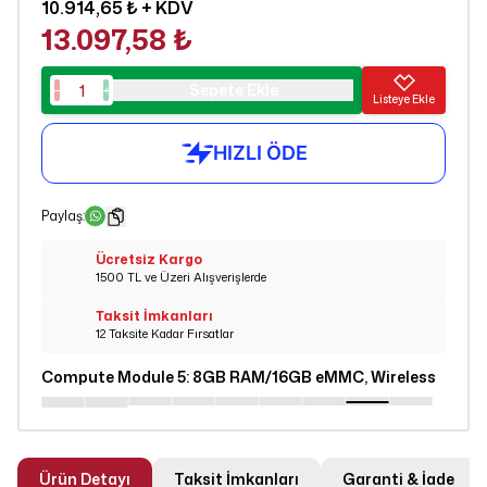
10.914,65 ₺
+ KDV
13.097,58 ₺
Sepete Ekle
Listeye Ekle
Paylaş
:
Ücretsiz Kargo
1500 TL ve Üzeri Alışverişlerde
Taksit İmkanları
12 Taksite Kadar Fırsatlar
Compute Module 5
:
8GB RAM/16GB eMMC, Wireless
Ürün Detayı
Taksit İmkanları
Garanti & İade