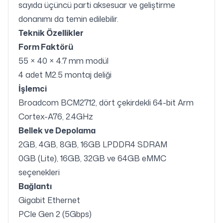
sayıda üçüncü parti aksesuar ve geliştirme
donanımı da temin edilebilir.
Teknik Özellikler
Form Faktörü
55 × 40 × 4.7 mm modül
4 adet M2.5 montaj deliği
İşlemci
Broadcom BCM2712, dört çekirdekli 64-bit Arm
Cortex-A76, 2.4GHz
Bellek ve Depolama
2GB, 4GB, 8GB, 16GB LPDDR4 SDRAM
0GB (Lite), 16GB, 32GB ve 64GB eMMC
seçenekleri
Bağlantı
Gigabit Ethernet
PCIe Gen 2 (5Gbps)