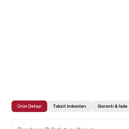
Ürün Detayı
Taksit İmkanları
Garanti & İade