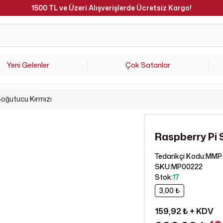
1500 TL ve Üzeri Alışverişlerde Ücretsiz Kargo!
Yeni Gelenler
Çok Satanlar
Soğutucu Kırmızı
Raspberry Pi 
MMP
Tedarikçi Kodu
:
SKU
:
MP00222
Stok
:
17
3,00 ₺
159,92 ₺
+ KDV