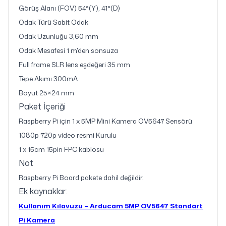
Görüş Alanı (FOV) 54°(Y), 41°(D)
Odak Türü Sabit Odak
Odak Uzunluğu 3,60 mm
Odak Mesafesi 1 m'den sonsuza
Full frame SLR lens eşdeğeri 35 mm
Tepe Akımı 300mA
Boyut 25×24 mm
Paket İçeriği
Raspberry Pi için 1 x 5MP Mini Kamera OV5647 Sensörü
1080p 720p video resmi Kurulu
1 x 15cm 15pin FPC kablosu
Not
Raspberry Pi Board pakete dahil değildir.
Ek kaynaklar:
Kullanım Kılavuzu – Arducam 5MP OV5647 Standart
Pi Kamera