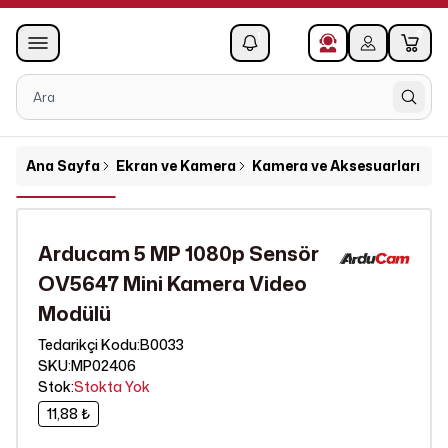
0
1
Ana Sayfa
Ekran ve Kamera
Kamera ve Aksesuarları
A
Arducam 5 MP 1080p Sensör
OV5647 Mini Kamera Video
Modülü
B0033
Tedarikçi Kodu
:
SKU
:
MP02406
Stok
:
Stokta Yok
11,88 ₺