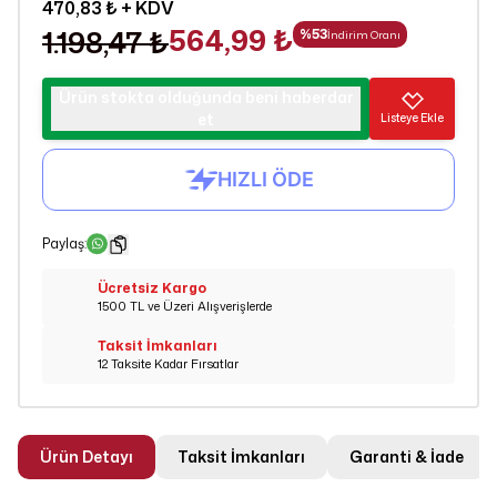
470,83 ₺
+ KDV
564,99 ₺
1.198,47 ₺
%
53
İndirim Oranı
Ürün stokta olduğunda beni haberdar
et
Listeye Ekle
Paylaş
:
Ücretsiz Kargo
1500 TL ve Üzeri Alışverişlerde
Taksit İmkanları
12 Taksite Kadar Fırsatlar
Ürün Detayı
Taksit İmkanları
Garanti & İade