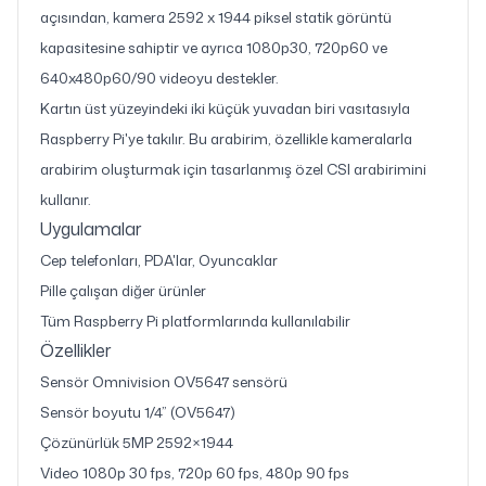
açısından, kamera 2592 x 1944 piksel statik görüntü
kapasitesine sahiptir ve ayrıca 1080p30, 720p60 ve
640x480p60/90 videoyu destekler.
Kartın üst yüzeyindeki iki küçük yuvadan biri vasıtasıyla
Raspberry Pi'ye takılır. Bu arabirim, özellikle kameralarla
arabirim oluşturmak için tasarlanmış özel CSI arabirimini
kullanır.
Uygulamalar
Cep telefonları, PDA'lar, Oyuncaklar
Pille çalışan diğer ürünler
Tüm Raspberry Pi platformlarında kullanılabilir
Özellikler
Sensör Omnivision OV5647 sensörü
Sensör boyutu 1/4” (OV5647)
Çözünürlük 5MP 2592×1944
Video 1080p 30 fps, 720p 60 fps, 480p 90 fps