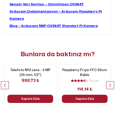
Sensör Veri Sayfası – OmniVision OV5647
Arducam Dokümantasyon – Arducam Raspberry Pi
Kamera
Blog – Arducam 5MP OV5647 Standart Pi Kamera
Bunlara da baktınız mı?
Telefoto M12 Lens - 5 MP
Raspberry Pi için FFC 60cm
(25 mm, 1/2")
Kablo
998,73 ₺
4 Yorum
114,14 ₺
Sepete Ekle
Sepete Ekle