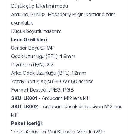
Düşük güç tüketimi modu
Arduino, STM32, Raspberry Pi gibi kartlarla tam
uyumluluk
Küçük boyutlu tasarım
Lens Özellikleri:
Sensör Boyutu: 1/4"
Odak Uzunluğu (EFL): 4.9mm
Diyafram (F/N): 2.2
Arka Odak Uzunluğu (BFL): 1.2mm
Yatay Görüş Açısı (HFOV): 60 derece
Format Desteği: JPEG, RGB
SKU: LK001
– Arducam M12 lens kiti
SKU: LK002
– Arducam düşük distorsiyon M12 lens
kiti
Paket İçeriği:
1 adet Arducam Mini Kamera Modülü (2MP