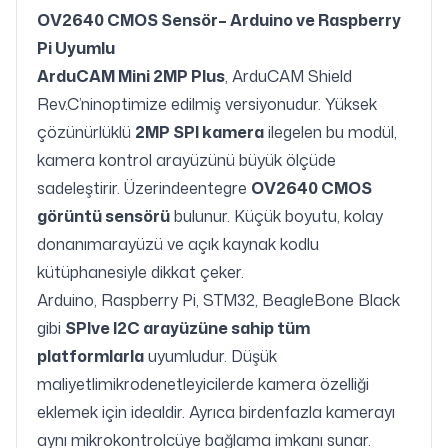
OV2640 CMOS Sensör– Arduino ve Raspberry
Pi Uyumlu
ArduCAM Mini 2MP Plus
, ArduCAM Shield
Rev.C’ninoptimize edilmiş versiyonudur. Yüksek
çözünürlüklü
2MP SPI kamera
ilegelen bu modül,
kamera kontrol arayüzünü büyük ölçüde
sadeleştirir. Üzerindeentegre
OV2640 CMOS
görüntü sensörü
bulunur. Küçük boyutu, kolay
donanımarayüzü ve açık kaynak kodlu
kütüphanesiyle dikkat çeker.
Arduino, Raspberry Pi, STM32, BeagleBone Black
gibi
SPIve I2C arayüzüne sahip tüm
platformlarla
uyumludur. Düşük
maliyetlimikrodenetleyicilerde kamera özelliği
eklemek için idealdir. Ayrıca birdenfazla kamerayı
aynı mikrokontrolcüye bağlama imkanı sunar.