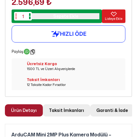
2.596,69 ₺
Sepete Ekle
Listeye Ekle
Paylaş
:
Ücretsiz Kargo
1500 TL ve Üzeri Alışverişlerde
Taksit İmkanları
12 Taksite Kadar Fırsatlar
Ürün Detayı
Taksit İmkanları
Garanti & İade
ArduCAM Mini 2MP Plus Kamera Modülü –