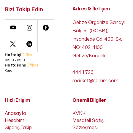
Bizi Takip Edin
Adres & İletişim
Gebze Organize Sanayi
Bölgesi (GOSB),
İhsandede Cd, 400. Sk,
NO: 402, 4100
Haftaiçi
Offline
Gebze/Kocaeli
08:30 - 18:30
Haftasonu
Offline
Kapalı
444 1 726
market@samm.com
Hızlı Erişim
Önemli Bilgiler
Anasayfa
KVKK
Hesabım
Mesafeli Satış
Sipariş Takip
Sözleşmesi