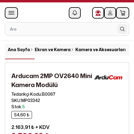
0
1
Ana Sayfa
Ekran ve Kamera
Kamera ve Aksesuarları
A
Arducam 2MP OV2640 Mini
Kamera Modülü
B0067
Tedarikçi Kodu
:
SKU
:
MP03342
Stok
:
5
54,60 ₺
2.163,91 ₺
+ KDV