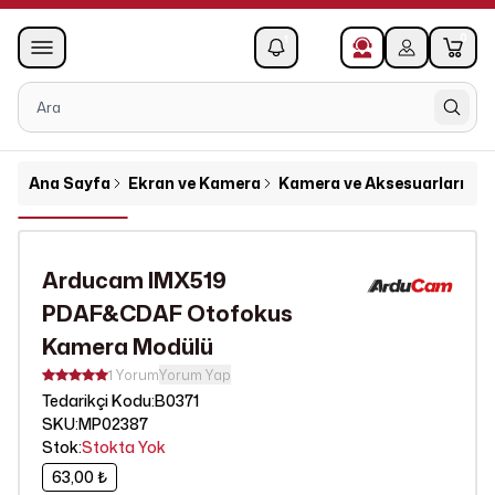
0
1
Ana Sayfa
Ekran ve Kamera
Kamera ve Aksesuarları
A
Arducam IMX519
PDAF&CDAF Otofokus
Kamera Modülü
1 Yorum
Yorum Yap
B0371
Tedarikçi Kodu
:
SKU
:
MP02387
Stok
:
Stokta Yok
63,00 ₺