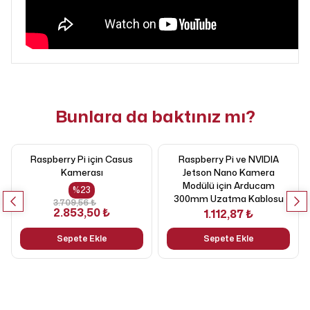
Bunlara da baktınız mı?
Raspberry Pi için Casus
Raspberry Pi ve NVIDIA
Kamerası
Jetson Nano Kamera
Modülü için Arducam
%
23
300mm Uzatma Kablosu
3.709,56 ₺
2.853,50 ₺
1.112,87 ₺
Sepete Ekle
Sepete Ekle