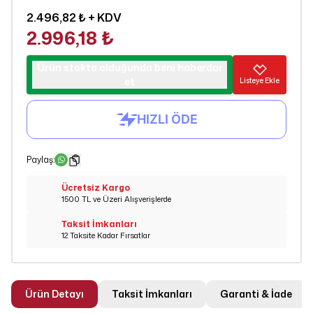
2.496,82 ₺
+ KDV
2.996,18 ₺
Ürün stokta olduğunda beni haberdar
et
Listeye Ekle
Paylaş
:
Ücretsiz Kargo
1500 TL ve Üzeri Alışverişlerde
Taksit İmkanları
12 Taksite Kadar Fırsatlar
Ürün Detayı
Taksit İmkanları
Garanti & İade