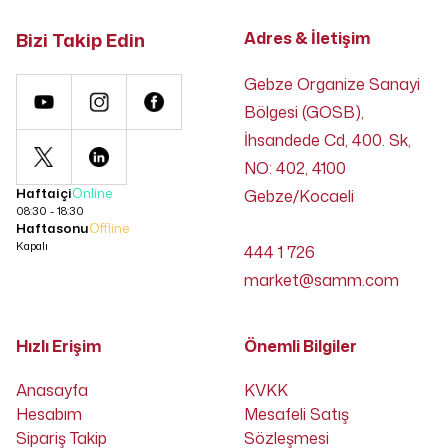
Bizi Takip Edin
Adres & İletişim
Gebze Organize Sanayi
Bölgesi (GOSB),
İhsandede Cd, 400. Sk,
NO: 402, 4100
Haftaiçi
Online
Gebze/Kocaeli
08:30 - 18:30
Haftasonu
Offline
Kapalı
444 1 726
market@samm.com
Hızlı Erişim
Önemli Bilgiler
Anasayfa
KVKK
Hesabım
Mesafeli Satış
Sipariş Takip
Sözleşmesi