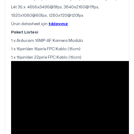
L4t 35.x: 4656x3496@9fps, 3840x2160@17fps,
1920x1080@60fps,
1280x720@120fps
Ürün datasheet için
tıklayınız
.
Paket Listesi
1 x Arducam 16MP-AF Kamera Modülü
1 x 15pin'den 15pin'e FPC Kablo (15cm)
1 x 15pin'den 22pin'e FPC Kablo (15cm)