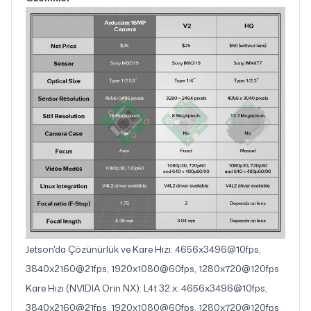
Jetson'da Çözünürlük ve Kare Hızı: 4656x3496@10fps,
3840x2160@21fps, 1920x1080@60fps, 1280x720@120fps
Kare Hızı (NVIDIA Orin NX): L4t 32.x: 4656x3496@10fps,
3840x2160@21fps, 1920x1080@60fps, 1280x720@120fps