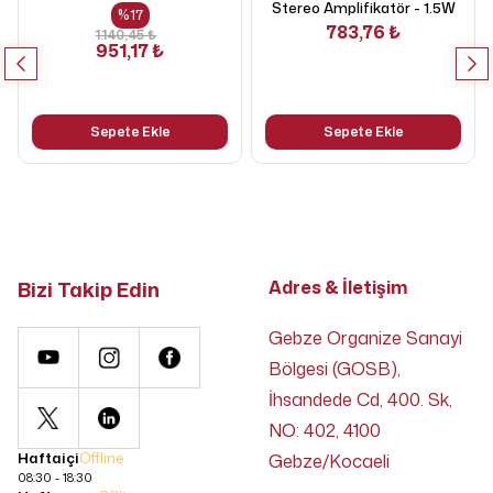
Stereo Amplifikatör - 1.5W
%
17
783,76 ₺
1.140,45 ₺
951,17 ₺
Sepete Ekle
Sepete Ekle
Bizi Takip Edin
Adres & İletişim
Gebze Organize Sanayi
Bölgesi (GOSB),
İhsandede Cd, 400. Sk,
NO: 402, 4100
Haftaiçi
Offline
Gebze/Kocaeli
08:30 - 18:30