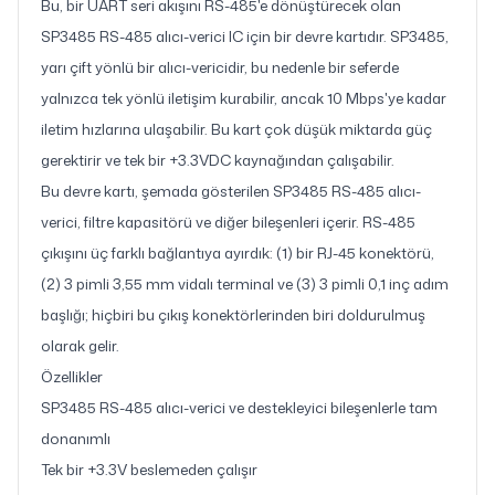
Bu, bir UART seri akışını RS-485'e dönüştürecek olan
SP3485 RS-485 alıcı-verici IC için bir devre kartıdır. SP3485,
yarı çift yönlü bir alıcı-vericidir, bu nedenle bir seferde
yalnızca tek yönlü iletişim kurabilir, ancak 10 Mbps'ye kadar
iletim hızlarına ulaşabilir. Bu kart çok düşük miktarda güç
gerektirir ve tek bir +3.3VDC kaynağından çalışabilir.
Bu devre kartı, şemada gösterilen SP3485 RS-485 alıcı-
verici, filtre kapasitörü ve diğer bileşenleri içerir. RS-485
çıkışını üç farklı bağlantıya ayırdık: (1) bir RJ-45 konektörü,
(2) 3 pimli 3,55 mm vidalı terminal ve (3) 3 pimli 0,1 inç adım
başlığı; hiçbiri bu çıkış konektörlerinden biri doldurulmuş
olarak gelir.
Özellikler
SP3485 RS-485 alıcı-verici ve destekleyici bileşenlerle tam
donanımlı
Tek bir +3.3V beslemeden çalışır