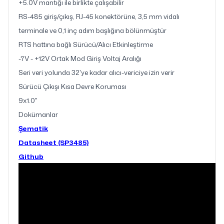
+5.0V mantığı ile birlikte çalışabilir
RS-485 giriş/çıkış, RJ-45 konektörüne, 3,5 mm vidalı
terminale ve 0,1 inç adım başlığına bölünmüştür
RTS hattına bağlı Sürücü/Alıcı Etkinleştirme
-7V - +12V Ortak Mod Giriş Voltaj Aralığı
Seri veri yolunda 32'ye kadar alıcı-vericiye izin verir
Sürücü Çıkışı Kısa Devre Koruması
9x1.0"
Dokümanlar
Şematik
Datasheet (SP3485)
Github