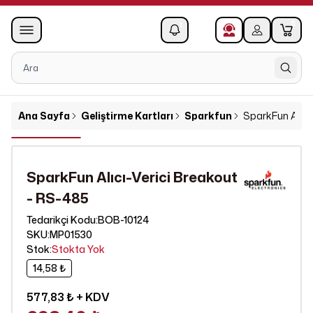
0
1
Ana Sayfa
Geliştirme Kartları
Sparkfun
SparkFun Alıcı
SparkFun Alıcı-Verici Breakout
- RS-485
BOB-10124
Tedarikçi Kodu
:
SKU
:
MP01530
Stok
:
Stokta Yok
14,58 ₺
577,83 ₺
+ KDV