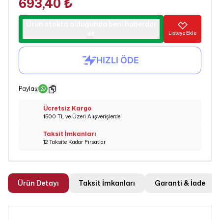
693,40 ₺
Ürün stokta olduğunda beni haberdar
et
Listeye Ekle
Paylaş
:
Ücretsiz Kargo
1500 TL ve Üzeri Alışverişlerde
Taksit İmkanları
12 Taksite Kadar Fırsatlar
Ürün Detayı
Taksit İmkanları
Garanti & İade