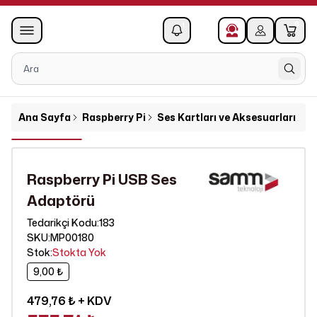
0
1
Ana Sayfa
Raspberry Pi
Ses Kartları ve Aksesuarları
R
Raspberry Pi USB Ses
Adaptörü
183
Tedarikçi Kodu
:
SKU
:
MP00180
Stok
:
Stokta Yok
9,00 ₺
479,76 ₺
+ KDV