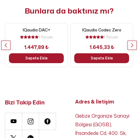
Bunlara da baktınız mı?
IQaudio DAC+
IQaudio Codec Zero
1 Yorum
1 Yorum
1.447,89 ₺
1.645,33 ₺
Sepete Ekle
Sepete Ekle
Bizi Takip Edin
Adres & İletişim
Gebze Organize Sanayi
Bölgesi (GOSB),
İhsandede Cd, 400. Sk,