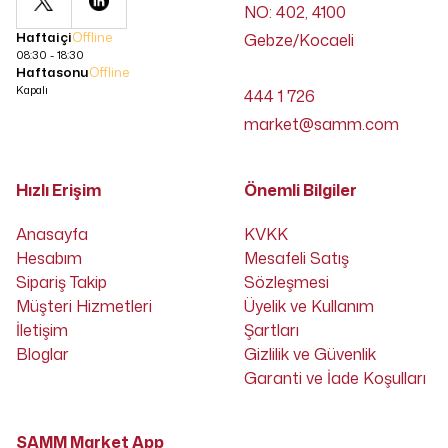
NO: 402, 4100
Haftaiçi
Offline
Gebze/Kocaeli
08:30 - 18:30
Haftasonu
Offline
Kapalı
444 1 726
market@samm.com
Hızlı Erişim
Önemli Bilgiler
Anasayfa
KVKK
Hesabım
Mesafeli Satış
Sipariş Takip
Sözleşmesi
Müşteri Hizmetleri
Üyelik ve Kullanım
İletişim
Şartları
Bloglar
Gizlilik ve Güvenlik
Garanti ve İade Koşulları
SAMM Market App