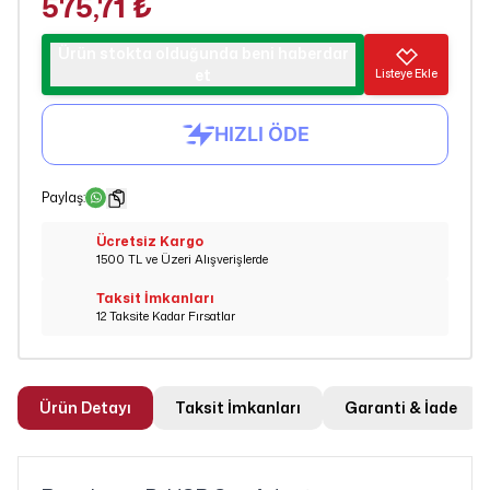
575,71 ₺
Ürün stokta olduğunda beni haberdar
et
Listeye Ekle
Paylaş
:
Ücretsiz Kargo
1500 TL ve Üzeri Alışverişlerde
Taksit İmkanları
12 Taksite Kadar Fırsatlar
Ürün Detayı
Taksit İmkanları
Garanti & İade