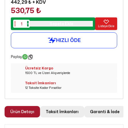
442,29 ₺
+ KDV
530,75 ₺
Sepete Ekle
Listeye Ekle
Paylaş
:
Ücretsiz Kargo
1500 TL ve Üzeri Alışverişlerde
Taksit İmkanları
12 Taksite Kadar Fırsatlar
Ürün Detayı
Taksit İmkanları
Garanti & İade