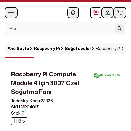
0
1
Ana Sayfa
Raspberry Pi
Soğutucular
Raspberry Pi Com
Raspberry Pi Compute
Module 4 İçin 3007 Özel
Soğutma Fanı
23326
Tedarikçi Kodu
:
SKU
:
MP04017
Stok
:
7
11,16 ₺