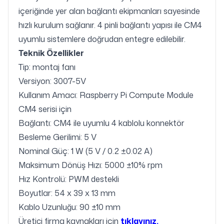
içeriğinde yer alan bağlantı ekipmanları sayesinde
hızlı kurulum sağlanır. 4 pinli bağlantı yapısı ile CM4
uyumlu sistemlere doğrudan entegre edilebilir.
Teknik Özellikler
Tip: montaj fanı
Versiyon: 3007-5V
Kullanım Amacı: Raspberry Pi Compute Module
CM4 serisi için
Bağlantı: CM4 ile uyumlu 4 kablolu konnektör
Besleme Gerilimi: 5 V
Nominal Güç: 1 W (5 V / 0.2 ±0.02 A)
Maksimum Dönüş Hızı: 5000 ±10% rpm
Hız Kontrolü: PWM destekli
Boyutlar: 54 x 39 x 13 mm
Kablo Uzunluğu: 90 ±10 mm
Üretici firma kaynakları için
tıklayınız.