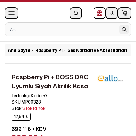
0
1
Ana Sayfa
Raspberry Pi
Ses Kartları ve Aksesuarları
R
Raspberry Pi + BOSS DAC
Uyumlu Siyah Akrilik Kasa
57
Tedarikçi Kodu
:
SKU
:
MP00328
Stok
:
Stokta Yok
17,64 ₺
699,11 ₺
+ KDV