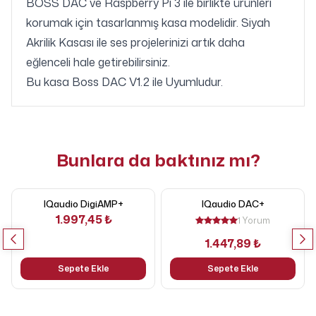
BOSS DAC ve Raspberry Pi 3 ile birlikte ürünleri
korumak için tasarlanmış kasa modelidir. Siyah
Akrilik Kasası ile ses projelerinizi artık daha
eğlenceli hale getirebilirsiniz.
Bu kasa
Boss DAC V1.2
ile Uyumludur.
Bunlara da baktınız mı?
IQaudio DigiAMP+
IQaudio DAC+
1.997,45 ₺
1 Yorum
1.447,89 ₺
Sepete Ekle
Sepete Ekle