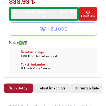
838,93 ₺
Ürün stokta olduğunda beni haberdar
et
Listeye Ekle
Paylaş
:
Ücretsiz Kargo
1500 TL ve Üzeri Alışverişlerde
Taksit İmkanları
12 Taksite Kadar Fırsatlar
Ürün Detayı
Taksit İmkanları
Garanti & İade