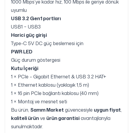
1000 Mbps’ye kadar hız, 100 Mbps ile geriye dönük
uyumlu
USB 3.2 Gen1 portları
USB1 ~ USB3
Harici güç girişi
Type-C 5V DC güç beslemesi için
PWR LED
Güç durum göstergesi
Kutu İçeriği
1 × PCIe – Gigabit Ethernet & USB 3.2 HAT+
1 × Ethernet kablosu (yaklaşık 1,5 m)
1 × 16 pin PCIe bağlantı kablosu (40 mm)
1 × Montaj ve mesnet seti
Bu ürün,
Samm Market
güvencesiyle
uygun fiyat
,
kaliteli ürün
ve
ürün garantisi
avantajlarıyla
sunulmaktadır.