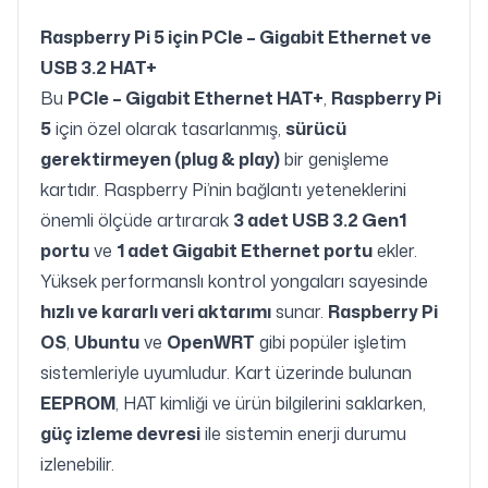
Raspberry Pi 5 için PCIe – Gigabit Ethernet ve
USB 3.2 HAT+
Bu
PCIe – Gigabit Ethernet HAT+
,
Raspberry Pi
5
için özel olarak tasarlanmış,
sürücü
gerektirmeyen (plug & play)
bir genişleme
kartıdır. Raspberry Pi’nin bağlantı yeteneklerini
önemli ölçüde artırarak
3 adet USB 3.2 Gen1
portu
ve
1 adet Gigabit Ethernet portu
ekler.
Yüksek performanslı kontrol yongaları sayesinde
hızlı ve kararlı veri aktarımı
sunar.
Raspberry Pi
OS
,
Ubuntu
ve
OpenWRT
gibi popüler işletim
sistemleriyle uyumludur. Kart üzerinde bulunan
EEPROM
, HAT kimliği ve ürün bilgilerini saklarken,
güç izleme devresi
ile sistemin enerji durumu
izlenebilir.