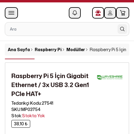
0
1
Ana Sayfa
Raspberry Pi
Modüller
Raspberry Pi 5 İçin Gi
Raspberry Pi 5 İçin Gigabit
Ethernet / 3x USB 3.2 Gen1
PCle HAT+
27541
Tedarikçi Kodu
:
SKU
:
MP03754
Stok
:
Stokta Yok
38,10 ₺