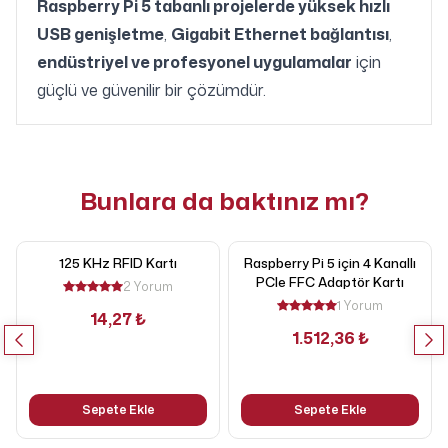
Raspberry Pi 5 tabanlı projelerde yüksek hızlı
USB genişletme
,
Gigabit Ethernet bağlantısı
,
endüstriyel ve profesyonel uygulamalar
için
güçlü ve güvenilir bir çözümdür.
Bunlara da baktınız mı?
125 KHz RFID Kartı
Raspberry Pi 5 için 4 Kanallı
PCIe FFC Adaptör Kartı
2 Yorum
1 Yorum
14,27 ₺
1.512,36 ₺
Sepete Ekle
Sepete Ekle