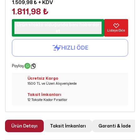
1.509,98 ₺
+ KDV
1.811,98 ₺
Ürün stokta olduğunda beni haberdar
et
Listeye Ekle
Paylaş
:
Ücretsiz Kargo
1500 TL ve Üzeri Alışverişlerde
Taksit İmkanları
12 Taksite Kadar Fırsatlar
Ürün Detayı
Taksit İmkanları
Garanti & İade