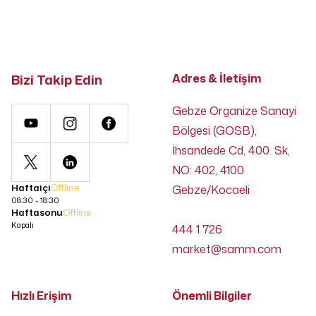
Bizi Takip Edin
Adres & İletişim
Gebze Organize Sanayi
Bölgesi (GOSB),
İhsandede Cd, 400. Sk,
NO: 402, 4100
Haftaiçi
Offline
Gebze/Kocaeli
08:30 - 18:30
Haftasonu
Offline
Kapalı
444 1 726
market@samm.com
Hızlı Erişim
Önemli Bilgiler