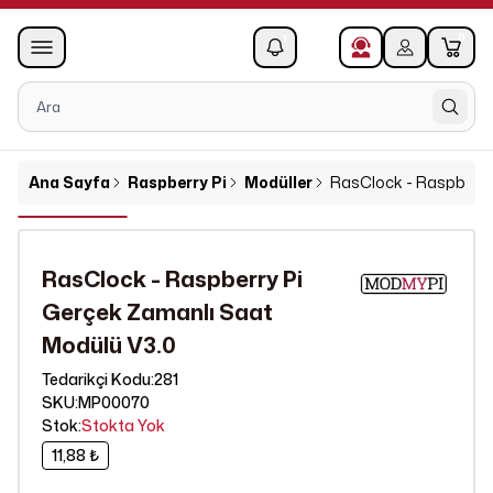
0
1
Ana Sayfa
Raspberry Pi
Modüller
RasClock - Raspberry
RasClock - Raspberry Pi
Gerçek Zamanlı Saat
Modülü V3.0
281
Tedarikçi Kodu
:
SKU
:
MP00070
Stok
:
Stokta Yok
11,88 ₺