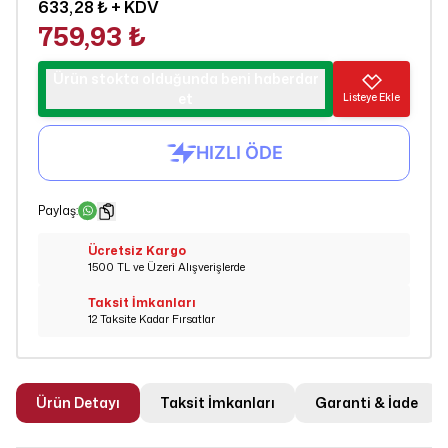
633,28 ₺
+ KDV
759,93 ₺
Ürün stokta olduğunda beni haberdar
et
Listeye Ekle
Paylaş
:
Ücretsiz Kargo
1500 TL ve Üzeri Alışverişlerde
Taksit İmkanları
12 Taksite Kadar Fırsatlar
Ürün Detayı
Taksit İmkanları
Garanti & İade