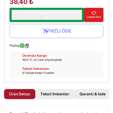
38,40 ₺
Ürün stokta olduğunda beni haberdar
et
Listeye Ekle
Paylaş
:
Ücretsiz Kargo
1500 TL ve Üzeri Alışverişlerde
Taksit İmkanları
12 Taksite Kadar Fırsatlar
Ürün Detayı
Taksit İmkanları
Garanti & İade