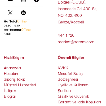
Bölgesi (GOSB),
İhsandede Cd, 400. Sk,
NO: 402, 4100
Haftaiçi
Offline
Gebze/Kocaeli
08:30 - 18:30
Haftasonu
Offline
Kapalı
444 1 726
market@samm.com
Hızlı Erişim
Önemli Bilgiler
Anasayfa
KVKK
Hesabım
Mesafeli Satış
Sipariş Takip
Sözleşmesi
Müşteri Hizmetleri
Üyelik ve Kullanım
İletişim
Şartları
Bloglar
Gizlilik ve Güvenlik
Garanti ve İade Koşulları