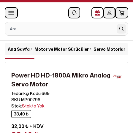
0
1
Ana Sayfa
Motor ve Motor Sürücüler
Servo Motorlar
P
Power HD HD-1800A Mikro Analog
Servo Motor
669
Tedarikçi Kodu
:
SKU
:
MP00796
Stok
:
Stokta Yok
38,40 ₺
32,00 ₺
+ KDV