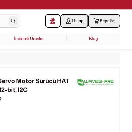
0
Hesap
Sepetim
İndirimli Ürünler
Blog
 Servo Motor Sürücü HAT
12-bit, I2C
5