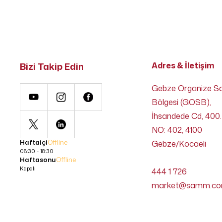
Bizi Takip Edin
Adres & İletişim
Gebze Organize S
Bölgesi (GOSB),
İhsandede Cd, 400.
NO: 402, 4100
Haftaiçi
Offline
Gebze/Kocaeli
08:30 - 18:30
Haftasonu
Offline
Kapalı
444 1 726
market@samm.c