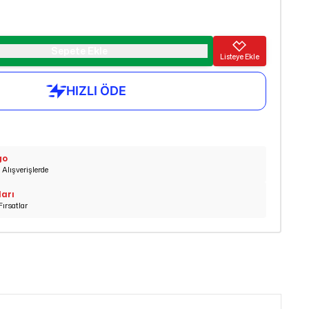
Sepete Ekle
Listeye Ekle
go
Alışverişlerde
ları
Fırsatlar