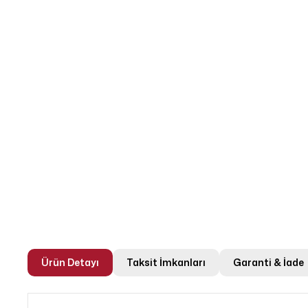
Ürün Detayı
Taksit İmkanları
Garanti & İade