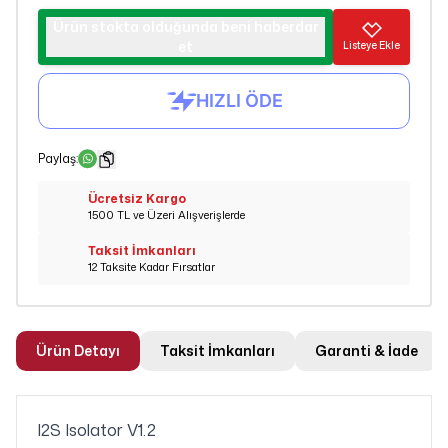
Ürün stokta olduğunda beni haberdar
et
Listeye Ekle
Paylaş
:
Ücretsiz Kargo
1500 TL ve Üzeri Alışverişlerde
Taksit İmkanları
12 Taksite Kadar Fırsatlar
Ürün Detayı
Taksit İmkanları
Garanti & İade
I2S Isolator V1.2