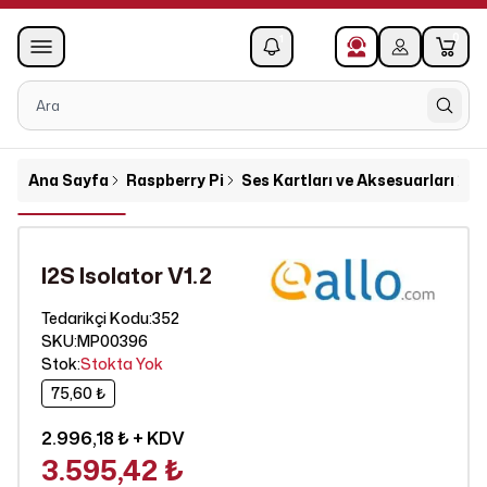
0
1
Ana Sayfa
Raspberry Pi
Ses Kartları ve Aksesuarları
I2
I2S Isolator V1.2
352
Tedarikçi Kodu
:
SKU
:
MP00396
Stok
:
Stokta Yok
75,60 ₺
2.996,18 ₺
+ KDV
3.595,42 ₺