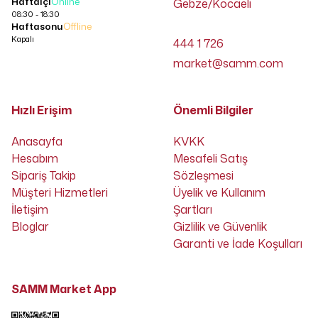
Haftaiçi
Online
Gebze/Kocaeli
08:30 - 18:30
Haftasonu
Offline
Kapalı
444 1 726
market@samm.com
Hızlı Erişim
Önemli Bilgiler
Anasayfa
KVKK
Hesabım
Mesafeli Satış
Sipariş Takip
Sözleşmesi
Müşteri Hizmetleri
Üyelik ve Kullanım
İletişim
Şartları
Bloglar
Gizlilik ve Güvenlik
Garanti ve İade Koşulları
SAMM Market App