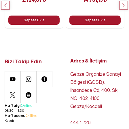
2.724,67 ₺
14.781,15 ₺
Sepete Ekle
Sepete Ekle
Bizi Takip Edin
Adres & İletişim
Gebze Organize Sanayi
Bölgesi (GOSB),
İhsandede Cd, 400. Sk,
NO: 402, 4100
Haftaiçi
Online
Gebze/Kocaeli
08:30 - 18:30
Haftasonu
Offline
Kapalı
444 1 726