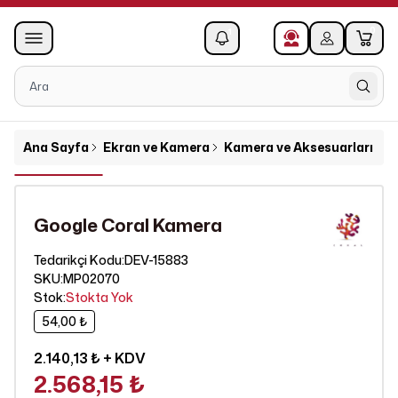
0
1
Ana Sayfa
Ekran ve Kamera
Kamera ve Aksesuarları
G
Google Coral Kamera
DEV-15883
Tedarikçi Kodu
:
SKU
:
MP02070
Stok
:
Stokta Yok
54,00 ₺
2.140,13 ₺
+ KDV
2.568,15 ₺