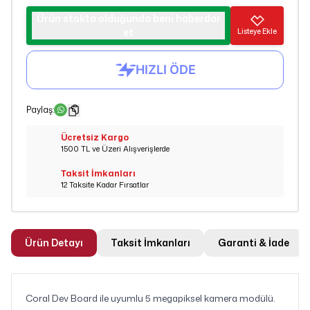
Ürün stokta olduğunda beni haberdar
et
Listeye Ekle
Paylaş
:
Ücretsiz Kargo
1500 TL ve Üzeri Alışverişlerde
Taksit İmkanları
12 Taksite Kadar Fırsatlar
Ürün Detayı
Taksit İmkanları
Garanti & İade
Coral Dev Board ile uyumlu 5 megapiksel kamera modülü.