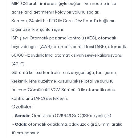
MIPI-CSI arabirimi aracılığıyla bağlanır ve modellerinize
görsel girdi getirmenin kolay bir yolunu sağlar.
Kamera, 24 pinli bir FFC ile Coral Dev Board'a bağlanır.
Diğer özellikler şunları içerir:
ISP işlevi: Otomatik pozlama kontrolü (AEC), otomatik
beyaz dengesi (AWB), otomatik bant filtresi (ABF), otomatik
50/60 Hz aydınlatma, otomatik siyah seviye kalibrasyonu
(ABLC).
Görüntü kalitesi kontrolü: renk doygunluğu, ton, gama,
keskinlik, lens düzeltme, kusurlu piksel iptali ve gürültü
önleme. Gömülü AF VCM Sürücüsü ile otomatik odak
kontrolünü (AFC) destekleyin.
Özellikler:
-
Sensör
: Omnivision OV5645 SoC (ISP'de yerleşik)
-
Odak
: otomatik odaklama, odak uzaklığı 2,5 mm, aralık
10 cm-sonsuz