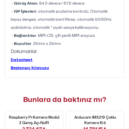
-
Görüş Alanı
: 84.0 derece / 87.6 derece
-
ISP İşlevleri
: otomatik pozlama kontrolü, Otomatik
beyaz dengesi, otomatik bant filtresi, otomatik 50/60Hz
aydınlatma, otomatik * siyah seviye kalibrasyonu
-
Bağlantılar
: MIPI-CSI, çift şeritli MIPI arayüzü
-
Boyutlar
: 25mm x 25mm
Dokümanlar:
Datasheet
Başlangıç ​​Kılavuzu
Bunlara da baktınız mı?
Raspberry Pi Kamera Modül
Arducam IMX219 Çoklu
3 Geniş Açı NoIR
Kamera Kiti