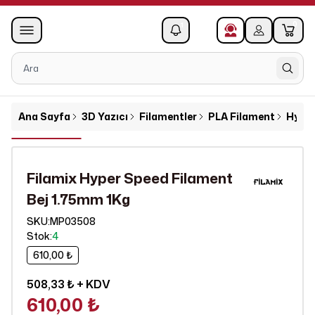
0
1
Ana Sayfa
3D Yazıcı
Filamentler
PLA Filament
Hyper
Filamix Hyper Speed Filament
Bej 1.75mm 1Kg
SKU
:
MP03508
Stok
:
4
610,00 ₺
508,33 ₺
+ KDV
610,00 ₺