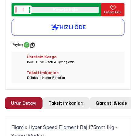
Sepete Ekle
Listeye Ekle
Paylaş
:
Ücretsiz Kargo
1500 TL ve Üzeri Alışverişlerde
Taksit İmkanları
12 Taksite Kadar Fırsatlar
Ürün Detayı
Taksit İmkanları
Garanti & İade
Filamix Hyper Speed Filament Bej 1.75mm 1Kg -
Samm Market