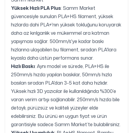
Yüksek Hızlı PLA Plus
: Samm Market
güvencesiyle sunulan PLA+HS filament, yüksek
hızlarda dahi PLA+'nın yüksek tokluğunu koruyarak
daha az kırılganlık ve mükemmel ara katman
yapışması sağlar. 500mm/s'ye kadar baskı
hızlarına ulaşabilen bu filament, sıradan PLA'lara
kıyasla daha üstün performans sunar.
Hızlı Baskı
: Aynı model ve sürede, PLA+HS ile
250mm/s hızda yapılan baskılar, 50mm/s hızla
basılan sıradan PLA'dan 3-5 kat daha hızlıdır.
Yüksek hızlı 3D yazıcılar ile kullanıldığında %300’e
varan verim artışı sağlanabilir. 250mm/s hızda bile
detaylı, pürüzsüz ve kaliteli yüzeyler elde
edebilirsiniz. Bu ürünü en uygun fiyat ve ürün
garantisiyle sadece Samm Market’te bulabilirsiniz.
Yüksek Uyumluluk
: PLA+HS filament, Bambu