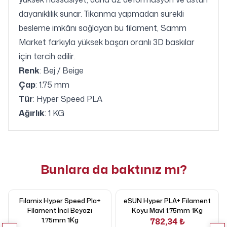
dayanıklılık sunar. Tıkanma yapmadan sürekli
besleme imkânı sağlayan bu filament, Samm
Market farkıyla yüksek başarı oranlı 3D baskılar
için tercih edilir.
Renk
: Bej / Beige
Çap
: 1.75 mm
Tür
: Hyper Speed PLA
Ağırlık
: 1 KG
Bunlara da baktınız mı?
Filamix Hyper Speed Pla+
eSUN Hyper PLA+ Filament
Filament İnci Beyazı
Koyu Mavi 1.75mm 1Kg
1.75mm 1Kg
782,34 ₺