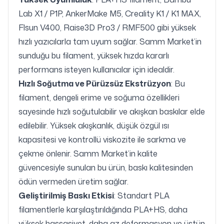
Lab X1 / P1P, AnkerMake M5, Creality K1 / K1 MAX,
Flsun V400, Raise3D Pro3 / RMF500 gibi yüksek
hızlı yazıcılarla tam uyum sağlar. Samm Market’in
sunduğu bu filament, yüksek hızda kararlı
performans isteyen kullanıcılar için idealdir.
Hızlı Soğutma ve Pürüzsüz Ekstrüzyon
: Bu
filament, dengeli erime ve soğuma özellikleri
sayesinde hızlı soğutulabilir ve akışkan baskılar elde
edilebilir. Yüksek akışkanlık, düşük özgül ısı
kapasitesi ve kontrollü viskozite ile sarkma ve
çekme önlenir. Samm Market’in kalite
güvencesiyle sunulan bu ürün, baskı kalitesinden
ödün vermeden üretim sağlar.
Geliştirilmiş Baskı Etkisi
: Standart PLA
filamentlerle karşılaştırıldığında PLA+HS, daha
yüksek hassasiyet, daha az deformasyon ve üstün