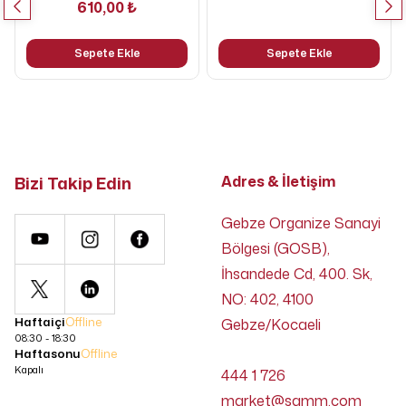
610,00 ₺
Sepete Ekle
Sepete Ekle
Bizi Takip Edin
Adres & İletişim
Gebze Organize Sanayi
Bölgesi (GOSB),
İhsandede Cd, 400. Sk,
NO: 402, 4100
Haftaiçi
Offline
Gebze/Kocaeli
08:30 - 18:30
Haftasonu
Offline
Kapalı
444 1 726
market@samm.com