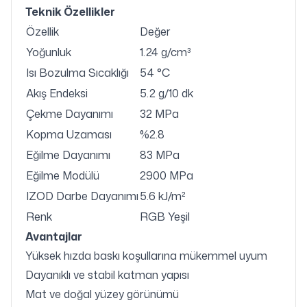
Teknik Özellikler
Özellik
Değer
Yoğunluk
1.24 g/cm³
Isı Bozulma Sıcaklığı
54 °C
Akış Endeksi
5.2 g/10 dk
Çekme Dayanımı
32 MPa
Kopma Uzaması
%2.8
Eğilme Dayanımı
83 MPa
Eğilme Modülü
2900 MPa
IZOD Darbe Dayanımı
5.6 kJ/m²
Renk
RGB Yeşil
Avantajlar
Yüksek hızda baskı koşullarına mükemmel uyum
Dayanıklı ve stabil katman yapısı
Mat ve doğal yüzey görünümü