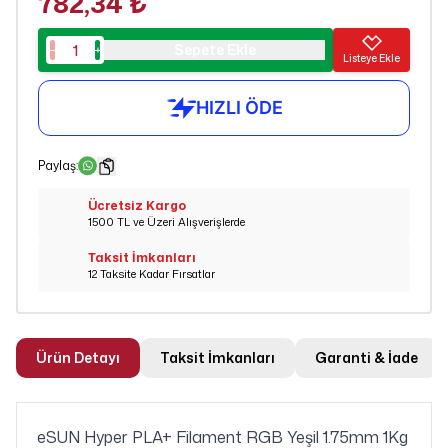
782,34 ₺
Sepete Ekle
Listeye Ekle
Paylaş
:
Ücretsiz Kargo
1500 TL ve Üzeri Alışverişlerde
Taksit İmkanları
12 Taksite Kadar Fırsatlar
Ürün Detayı
Taksit İmkanları
Garanti & İade
eSUN Hyper PLA+ Filament RGB Yeşil 1.75mm 1Kg