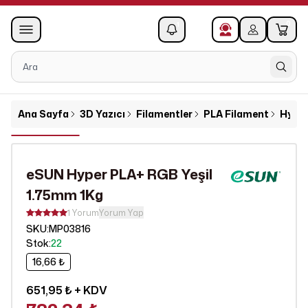
0
1
Ana Sayfa
3D Yazıcı
Filamentler
PLA Filament
Hyper
eSUN Hyper PLA+ RGB Yeşil
1.75mm 1Kg
1 Yorum
Yorum Yap
SKU
:
MP03816
Stok
:
22
16,66 ₺
651,95 ₺
+ KDV