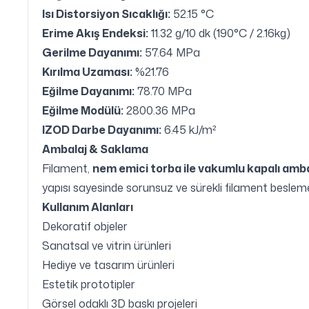
Isı Distorsiyon Sıcaklığı:
52.15 °C
Erime Akış Endeksi:
11.32 g/10 dk (190°C / 2.16kg)
Gerilme Dayanımı:
57.64 MPa
Kırılma Uzaması:
%21.76
Eğilme Dayanımı:
78.70 MPa
Eğilme Modülü:
2800.36 MPa
IZOD Darbe Dayanımı:
6.45 kJ/m²
Ambalaj & Saklama
Filament,
nem emici torba ile vakumlu kapalı amb
yapısı sayesinde sorunsuz ve sürekli filament besleme
Kullanım Alanları
Dekoratif objeler
Sanatsal ve vitrin ürünleri
Hediye ve tasarım ürünleri
Estetik prototipler
Görsel odaklı 3D baskı projeleri