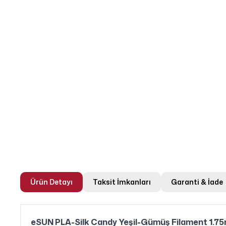
Ürün Detayı
Taksit İmkanları
Garanti & İade
eSUN PLA-Silk Candy Yeşil-Gümüş Filament 1.7