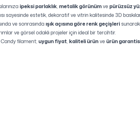
kılarınıza
ipeksi parlaklık
,
metalik görünüm
ve
pürüzsüz yüz
sı sayesinde estetik, dekoratif ve vitrin kalitesinde 3D baskıla
rasında ve sonrasında
ışık açısına göre renk geçişleri
sunarak 
mlar ve görsel odaklı projeler için ideal bir tercihtir.
 Candy filament;
uygun fiyat
,
kaliteli ürün
ve
ürün garantis