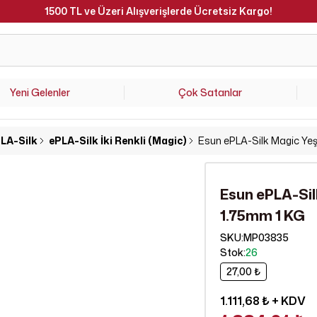
Hafta İçi Saat 15.00'a Kadar Verilen Siparişler Aynı Gün Kargoda 
Yeni Gelenler
Çok Satanlar
LA-Silk
ePLA-Silk İki Renkli (Magic)
Esun ePLA-Silk Magic Ye
Esun ePLA-Si
1.75mm 1 KG
SKU
:
MP03835
Stok
:
26
27,00 ₺
1.111,68 ₺
+ KDV