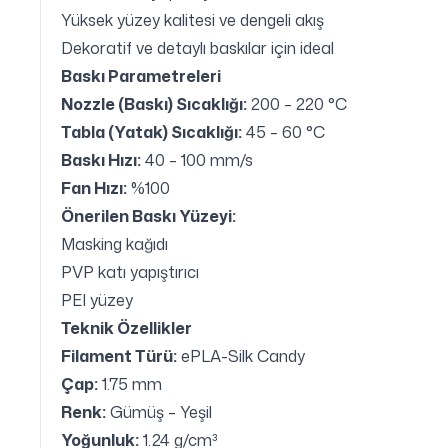
Yüksek yüzey kalitesi ve dengeli akış
Dekoratif ve detaylı baskılar için ideal
Baskı Parametreleri
Nozzle (Baskı) Sıcaklığı:
200 – 220 °C
Tabla (Yatak) Sıcaklığı:
45 – 60 °C
Baskı Hızı:
40 – 100 mm/s
Fan Hızı:
%100
Önerilen Baskı Yüzeyi:
Masking kağıdı
PVP katı yapıştırıcı
PEI yüzey
Teknik Özellikler
Filament Türü:
ePLA-Silk Candy
Çap:
1.75 mm
Renk:
Gümüş – Yeşil
Yoğunluk:
1.24 g/cm³