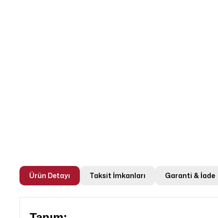
Ürün Detayı
Taksit İmkanları
Garanti & İade
Tanım: