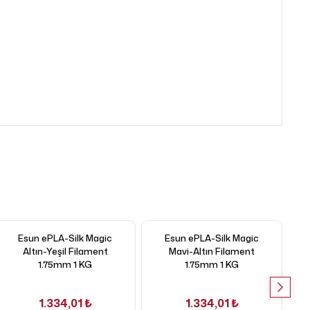
Esun ePLA-Silk Magic
Esun ePLA-Silk Magic
Es
Altın-Yeşil Filament
Mavi-Altın Filament
K
1.75mm 1 KG
1.75mm 1 KG
1.334,01 ₺
1.334,01 ₺