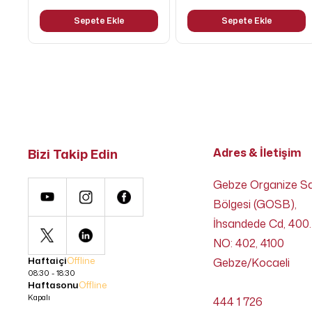
Sepete Ekle
Sepete Ekle
Bizi Takip Edin
Adres & İletişim
Gebze Organize S
Bölgesi (GOSB),
İhsandede Cd, 400.
NO: 402, 4100
Haftaiçi
Offline
Gebze/Kocaeli
08:30 - 18:30
Haftasonu
Offline
Kapalı
444 1 726