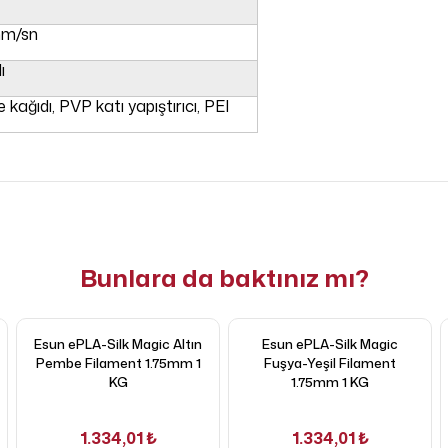
mm/sn
ı
ağıdı, PVP katı yapıştırıcı, PEI
Bunlara da baktınız mı?
Esun ePLA-Silk Magic Altın
Esun ePLA-Silk Magic
Pembe Filament 1.75mm 1
Fuşya-Yeşil Filament
KG
1.75mm 1 KG
1.334,01 ₺
1.334,01 ₺