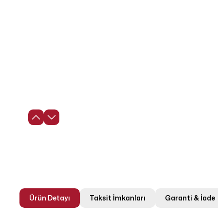
Ürün Detayı
Taksit İmkanları
Garanti & İade