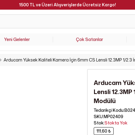
Üzeri Alışverişlerde Ücretsiz Kargo!
Yeni Gelenler
Çok Satanlar
Arducam Yüksek Kaliteli Kamera İçin 6mm CS Lensli 12.3MP 1/2.
Arducam Yüks
Lensli 12.3MP
Modülü
B02
Tedarikçi Kodu
:
SKU
:
MP02409
Stok
:
Stokta Yok
111,60 ₺