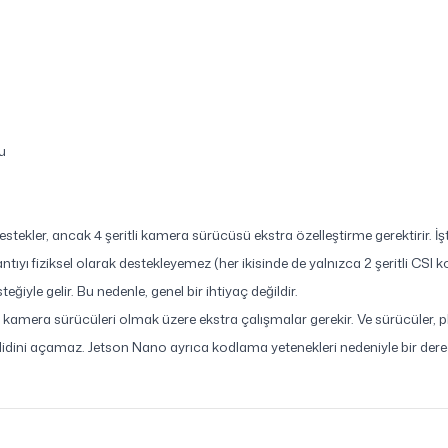
u
kler, ancak 4 şeritli kamera sürücüsü ekstra özelleştirme gerektirir. İş
tıyı fiziksel olarak destekleyemez (her ikisinde de yalnızca 2 şeritli CSI 
eğiyle gelir. Bu nedenle, genel bir ihtiyaç değildir.
ellikle kamera sürücüleri olmak üzere ekstra çalışmalar gerekir. Ve sürücüler
ilidini açamaz. Jetson Nano ayrıca kodlama yetenekleri nedeniyle bir dere