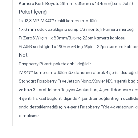
Kamera Kartı Boyutu 38mm x 38mm x 18.4mm(Lens Dahil)
Paket İçeriği
1 x 12,3 MP IMX477 renkli kamera modülü
1 x 6 mm odak uzaklığına sahip CS montajlı kamera merceği
Pi Zero&W için 1 x 80mm/3.15inç 22pin kamera kablosu
Pi A&B serisi için 1 x 150mm/6 inç 15pin - 22pin kamera kablos
Not
Raspberry Pi kartı pakete dahil değildir.
IMX477 kamera modülümüz donanım olarak 4 şeritli desteği deste
Standart Raspberry Pi ve Jetson Nano/Xavier NX, 4 şeritli bağlan
ve bazı 3. taraf Jetson Taşıyıcı Anakartları, 4 şeritli donanım dest
4 şeritli fiziksel bağlantı dışında 4 şeritli bir bağlantı için öz
anda desteklemediği için 4-şerit Raspberry Pi'de 4k videonun k
olmalısınız.