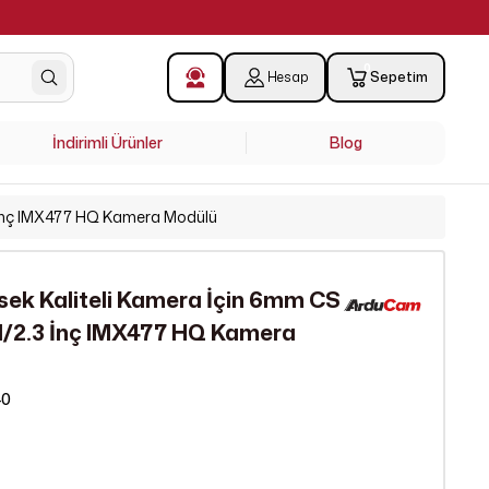
0
Hesap
Sepetim
İndirimli Ürünler
Blog
3 İnç IMX477 HQ Kamera Modülü
ek Kaliteli Kamera İçin 6mm CS
 1/2.3 İnç IMX477 HQ Kamera
40