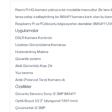
Resmi Pi HQ kamera yalnızca bir modelde mevcuttur. Bir lens ile 
lense sahip özelleştirilmiş bir IMX477 kamera kartı olan bu ka
Raspberry Pi ve PC/dizüstü bilgisayarları destekler (IMX477 UVC
Uygulamalar
DSLR Kamera Kontrolü
Uzaktan Görüntüleme Kamerası
Hızlandırılmış Makine
Güvenlik sistemi
Akıllı Görüntülü Kapı Zili
Yüz tanıma
Anlık (Polaroid Tarzı) Kamera vb.
Özellikler
Görüntü Sensörü Sony 12.3MP IMX477
Optik Boyut 1/2,3" (diyagonal 7,857 mm)
Çözünürlük 12.3MP