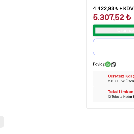
4.422,93 ₺
+ KDV
5.307,52 ₺
Ürün st
Paylaş
:
Ücretsiz Kar
1500 TL ve Üzeri 
Taksit İmkan
12 Taksite Kadar 