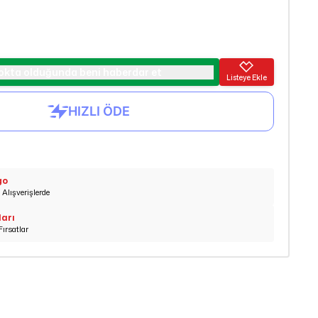
okta olduğunda beni haberdar et
Listeye Ekle
go
Alışverişlerde
ları
Fırsatlar