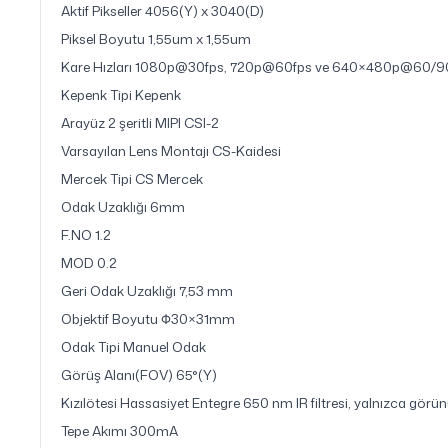
Aktif Pikseller 4056(Y) x 3040(D)
Piksel Boyutu 1,55um x 1,55um
Kare Hızları 1080p@30fps, 720p@60fps ve 640×480p@60/9
Kepenk Tipi Kepenk
Arayüz 2 şeritli MIPI CSI-2
Varsayılan Lens Montajı CS-Kaidesi
Mercek Tipi CS Mercek
Odak Uzaklığı 6mm
F.NO 1.2
MOD 0.2
Geri Odak Uzaklığı 7,53 mm
Objektif Boyutu Φ30×31mm
Odak Tipi Manuel Odak
Görüş Alanı(FOV) 65°(Y)
Kızılötesi Hassasiyet Entegre 650 nm IR filtresi, yalnızca görünü
Tepe Akımı 300mA