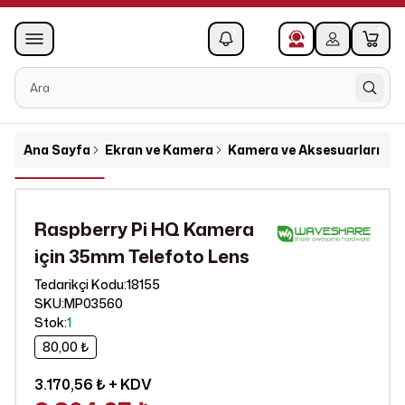
0
1
Ana Sayfa
Ekran ve Kamera
Kamera ve Aksesuarları
R
Raspberry Pi HQ Kamera
için 35mm Telefoto Lens
18155
Tedarikçi Kodu
:
SKU
:
MP03560
Stok
:
1
80,00 ₺
3.170,56 ₺
+ KDV