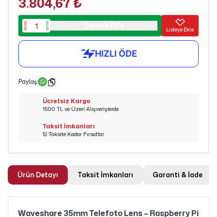
3.804,67 ₺
Sepete Ekle
Listeye Ekle
Paylaş
:
Ücretsiz Kargo
1500 TL ve Üzeri Alışverişlerde
Taksit İmkanları
12 Taksite Kadar Fırsatlar
Ürün Detayı
Taksit İmkanları
Garanti & İade
Waveshare 35mm Telefoto Lens – Raspberry Pi