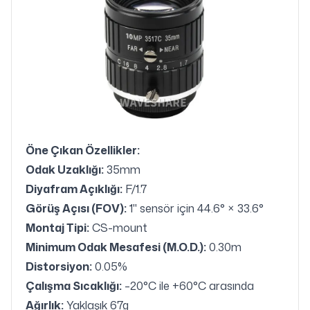
Öne Çıkan Özellikler:
Odak Uzaklığı:
35mm
Diyafram Açıklığı:
F/1.7
Görüş Açısı (FOV):
1" sensör için 44.6° × 33.6°
Montaj Tipi:
CS-mount
Minimum Odak Mesafesi (M.O.D.):
0.30m
Distorsiyon:
0.05%
Çalışma Sıcaklığı:
–20°C ile +60°C arasında
Ağırlık:
Yaklaşık 67g