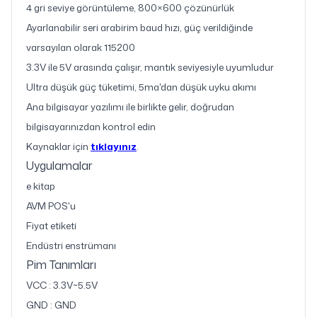
4 gri seviye görüntüleme, 800×600 çözünürlük
Ayarlanabilir seri arabirim baud hızı, güç verildiğinde
varsayılan olarak 115200
3.3V ile 5V arasında çalışır, mantık seviyesiyle uyumludur
Ultra düşük güç tüketimi, 5ma'dan düşük uyku akımı
Ana bilgisayar yazılımı ile birlikte gelir, doğrudan
bilgisayarınızdan kontrol edin
Kaynaklar için
tıklayınız
.
Uygulamalar
e kitap
AVM POS'u
Fiyat etiketi
Endüstri enstrümanı
Pim Tanımları
VCC : 3.3V~5.5V
GND : GND