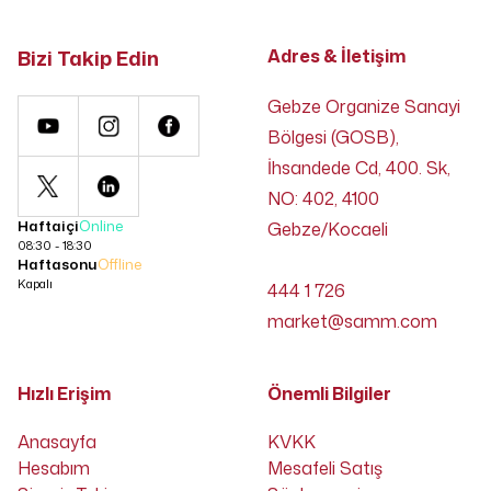
Bizi Takip Edin
Adres & İletişim
Gebze Organize Sanayi
Bölgesi (GOSB),
İhsandede Cd, 400. Sk,
NO: 402, 4100
Haftaiçi
Online
Gebze/Kocaeli
08:30 - 18:30
Haftasonu
Offline
Kapalı
444 1 726
market@samm.com
Hızlı Erişim
Önemli Bilgiler
Anasayfa
KVKK
Hesabım
Mesafeli Satış