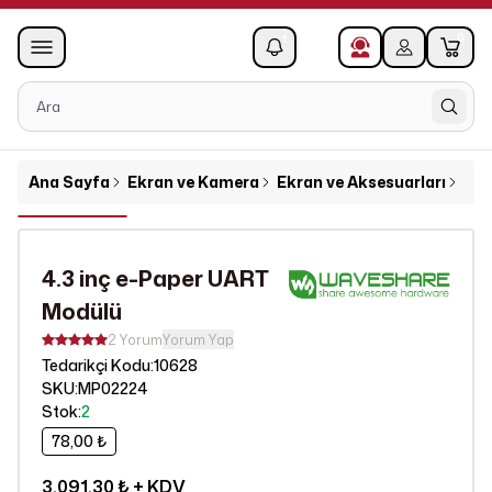
0
1
Ana Sayfa
Ekran ve Kamera
Ekran ve Aksesuarları
4.3
4.3 inç e-Paper UART
Modülü
2 Yorum
Yorum Yap
10628
Tedarikçi Kodu
:
SKU
:
MP02224
Stok
:
2
78,00 ₺
3.091,30 ₺
+ KDV