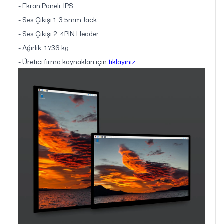
- Ekran Paneli: IPS
- Ses Çıkışı 1: 3.5mm Jack
- Ses Çıkışı 2: 4PIN Header
- Ağırlık: 1.736 kg
- Üretici firma kaynakları için
tıklayını
z
.