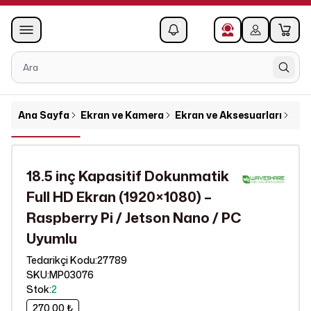
0
1
Ana Sayfa
Ekran ve Kamera
Ekran ve Aksesuarları
18.
18.5 inç Kapasitif Dokunmatik
Full HD Ekran (1920×1080) –
Raspberry Pi / Jetson Nano / PC
Uyumlu
27789
Tedarikçi Kodu
:
SKU
:
MP03076
Stok
:
2
270,00 ₺