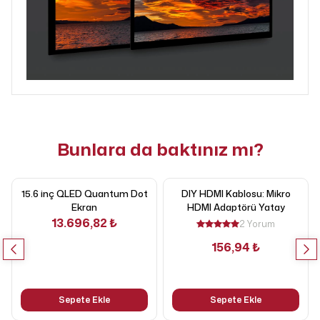
Bunlara da baktınız mı?
15.6 inç QLED Quantum Dot
DIY HDMI Kablosu: Mikro
Ekran
HDMI Adaptörü Yatay
13.696,82 ₺
2 Yorum
156,94 ₺
Sepete Ekle
Sepete Ekle