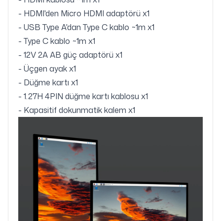
- HDMI'den Micro HDMI adaptörü x1
- USB Type A'dan Type C kablo ~1m x1
- Type C kablo ~1m x1
- 12V 2A AB güç adaptörü x1
- Üçgen ayak x1
- Düğme kartı x1
- 1.27H 4PIN düğme kartı kablosu x1
- Kapasitif dokunmatik kalem x1