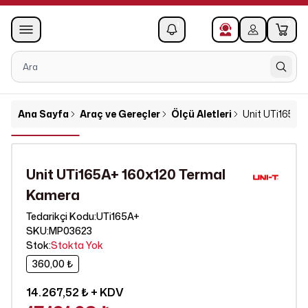
0
1
Ana Sayfa
Araç ve Gereçler
Ölçü Aletleri
Unit UTi165A+
Unit UTi165A+ 160x120 Termal
Kamera
UTi165A+
Tedarikçi Kodu
:
SKU
:
MP03623
Stok
:
Stokta Yok
360,00 ₺
14.267,52 ₺
+ KDV