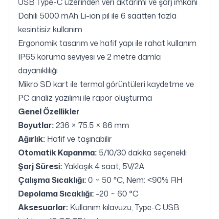
USB Type-C üzerinden veri aktarımı ve şarj imkanı
Dahili 5000 mAh Li-ion pil ile 6 saatten fazla
kesintisiz kullanım
Ergonomik tasarım ve hafif yapı ile rahat kullanım
IP65 koruma seviyesi ve 2 metre damla
dayanıklılığı
Mikro SD kart ile termal görüntüleri kaydetme ve
PC analiz yazılımı ile rapor oluşturma
Genel Özellikler
Boyutlar:
236 × 75.5 × 86 mm
Ağırlık:
Hafif ve taşınabilir
Otomatik Kapanma:
5/10/30 dakika seçenekli
Şarj Süresi:
Yaklaşık 4 saat, 5V/2A
Çalışma Sıcaklığı:
0 ~ 50 °C, Nem: <90% RH
Depolama Sıcaklığı:
-20 ~ 60 °C
Aksesuarlar:
Kullanım kılavuzu, Type-C USB