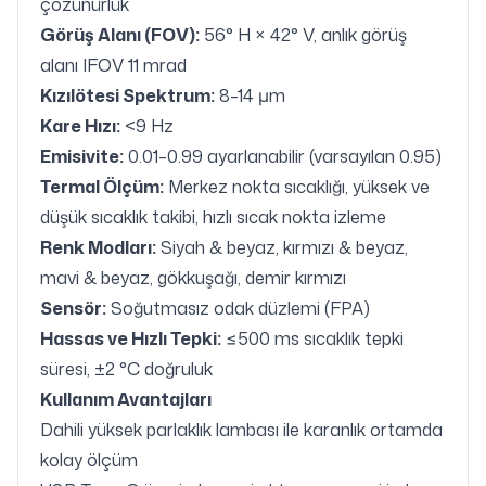
çözünürlük
Görüş Alanı (FOV):
56° H × 42° V, anlık görüş
alanı IFOV 11 mrad
Kızılötesi Spektrum:
8–14 μm
Kare Hızı:
<9 Hz
Emisivite:
0.01–0.99 ayarlanabilir (varsayılan 0.95)
Termal Ölçüm:
Merkez nokta sıcaklığı, yüksek ve
düşük sıcaklık takibi, hızlı sıcak nokta izleme
Renk Modları:
Siyah & beyaz, kırmızı & beyaz,
mavi & beyaz, gökkuşağı, demir kırmızı
Sensör:
Soğutmasız odak düzlemi (FPA)
Hassas ve Hızlı Tepki:
≤500 ms sıcaklık tepki
süresi, ±2 °C doğruluk
Kullanım Avantajları
Dahili yüksek parlaklık lambası ile karanlık ortamda
kolay ölçüm