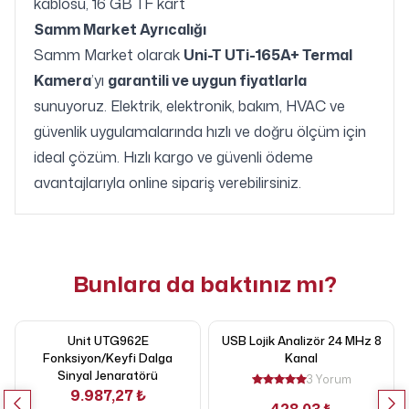
kablosu, 16 GB TF kart
Samm Market Ayrıcalığı
Samm Market olarak
Uni-T UTi-165A+ Termal
Kamera
’yı
garantili ve uygun fiyatlarla
sunuyoruz. Elektrik, elektronik, bakım, HVAC ve
güvenlik uygulamalarında hızlı ve doğru ölçüm için
ideal çözüm. Hızlı kargo ve güvenli ödeme
avantajlarıyla online sipariş verebilirsiniz.
Bunlara da baktınız mı?
Unit UTG962E
USB Lojik Analizör 24 MHz 8
Fonksiyon/Keyfi Dalga
Kanal
Sinyal Jenaratörü
3 Yorum
9.987,27 ₺