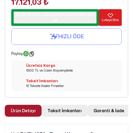
17.121,03 ₺
Ürün stokta olduğunda beni haberdar
et
Listeye Ekle
Paylaş
:
Ücretsiz Kargo
1500 TL ve Üzeri Alışverişlerde
Taksit İmkanları
12 Taksite Kadar Fırsatlar
Ürün Detayı
Taksit İmkanları
Garanti & İade