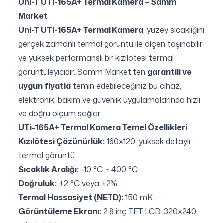
Uni-T UTi-165A+ Termal Kamera – Samm
Market
Uni-T UTi-165A+ Termal Kamera
, yüzey sıcaklığını
gerçek zamanlı termal görüntü ile ölçen taşınabilir
ve yüksek performanslı bir kızılötesi termal
görüntüleyicidir. Samm Market’ten
garantili ve
uygun fiyatla
temin edebileceğiniz bu cihaz,
elektronik, bakım ve güvenlik uygulamalarında hızlı
ve doğru ölçüm sağlar.
UTi-165A+ Termal Kamera Temel Özellikleri
Kızılötesi Çözünürlük:
160x120, yüksek detaylı
termal görüntü
Sıcaklık Aralığı:
-10 °C ~ 400 °C
Doğruluk:
±2 °C veya ±2%
Termal Hassasiyet (NETD):
150 mK
Görüntüleme Ekranı:
2.8 inç TFT LCD, 320x240