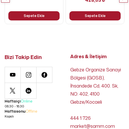
428,03 ₺
Sepete Ekle
Sepete Ekle
Bizi Takip Edin
Adres & İletişim
Gebze Organize Sanayi
Bölgesi (GOSB),
İhsandede Cd, 400. Sk,
NO: 402, 4100
Haftaiçi
Online
Gebze/Kocaeli
08:30 - 18:30
Haftasonu
Offline
Kapalı
444 1 726
market@samm.com