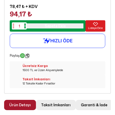
78,47 ₺
+ KDV
94,17 ₺
Sepete Ekle
Listeye Ekle
Paylaş
:
Ücretsiz Kargo
1500 TL ve Üzeri Alışverişlerde
Taksit İmkanları
12 Taksite Kadar Fırsatlar
Ürün Detayı
Taksit İmkanları
Garanti & İade