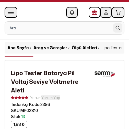
0
1
Ana Sayfa
Araç ve Gereçler
Ölçü Aletleri
Lipo Tester Ba
Lipo Tester Batarya Pil
Voltaj Seviye Voltmetre
Aleti
1 Yorum
Yorum Yap
2386
Tedarikçi Kodu
:
SKU
:
MP02810
Stok
:
13
1,98 ₺