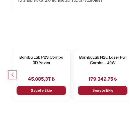
1 x Snapmaker 2.0 Bundle 3D Yazıcı - A250ENT
Bambu Lab P2S Combo
BambuLab H2C Laser Full
3D Yazıcı
Combo - 40W
45.085,37 ₺
179.342,75 ₺
Sepete Ekle
Sepete Ekle