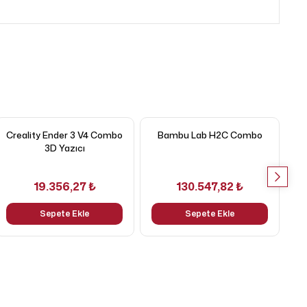
Creality Ender 3 V4 Combo
Bambu Lab H2C Combo
B
3D Yazıcı
19.356,27 ₺
130.547,82 ₺
Sepete Ekle
Sepete Ekle