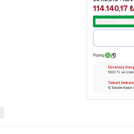
114.140,17 
Ürün st
Paylaş
:
Ücretsiz Kar
1500 TL ve Üzeri 
Taksit İmkan
12 Taksite Kadar 