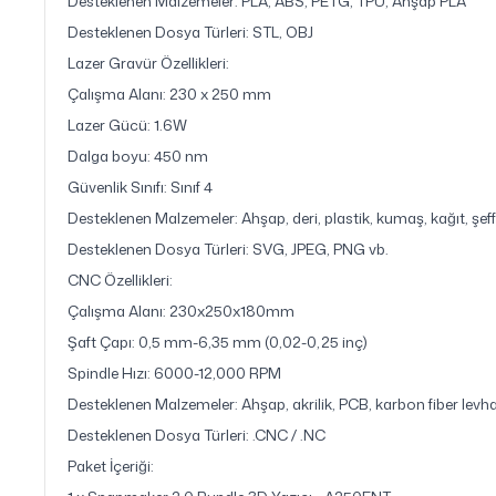
Desteklenen Malzemeler: PLA, ABS, PETG, TPU, Ahşap PLA
Desteklenen Dosya Türleri: STL, OBJ
Lazer Gravür Özellikleri:
Çalışma Alanı: 230 x 250 mm
Lazer Gücü: 1.6W
Dalga boyu: 450 nm
Güvenlik Sınıfı: Sınıf 4
Desteklenen Malzemeler: Ahşap, deri, plastik, kumaş, kağıt, şeff
Desteklenen Dosya Türleri: SVG, JPEG, PNG vb.
CNC Özellikleri:
Çalışma Alanı: 230x250x180mm
Şaft Çapı: 0,5 mm-6,35 mm (0,02-0,25 inç)
Spindle Hızı: 6000-12,000 RPM
Desteklenen Malzemeler: Ahşap, akrilik, PCB, karbon fiber levha
Desteklenen Dosya Türleri: .CNC / .NC
Paket İçeriği: