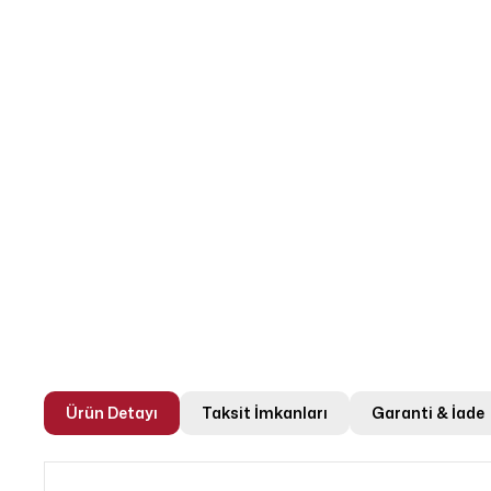
Ürün Detayı
Taksit İmkanları
Garanti & İade