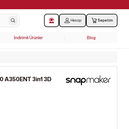
!
0
Hesap
Sepetim
İndirimli Ürünler
Blog
0 A350ENT 3in1 3D