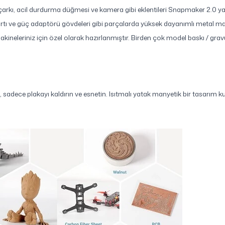
 çarkı, acil durdurma düğmesi ve kamera gibi eklentileri Snapmaker 2.0 yazı
rtı ve güç adaptörü gövdeleri gibi parçalarda yüksek dayanımlı metal ma
neleriniz için özel olarak hazırlanmıştır. Birden çok model baskı / gra
 sadece plakayı kaldırın ve esnetin. Isıtmalı yatak manyetik bir tasarım ku