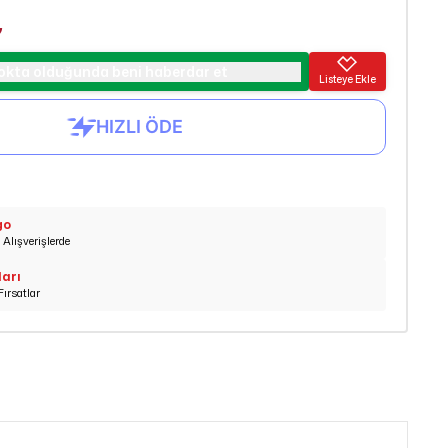
₺
okta olduğunda beni haberdar et
Listeye Ekle
go
Alışverişlerde
ları
Fırsatlar