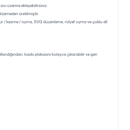
cı üzerine ekleyebilirsiniz.
lzemeden üretilmiştir.
vür / kesme / oyma, SVG düzenleme, rölyef oyma ve çoklu dil
llandığından, baskı plakasını kolayca çıkarabilir ve geri