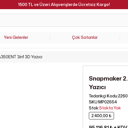
Hafta İçi Saat 15.00'a Kadar Verilen Siparişler Aynı Gün Kargoda 
Yeni Gelenler
Çok Satanlar
350ENT 3in1 3D Yazıcı
Snapmaker 2.
Yazıcı
2260
Tedarikçi Kodu
:
SKU
:
MP02654
Stok
:
Stokta Yok
2.400,00 ₺
95.116,81 ₺
+ KDV