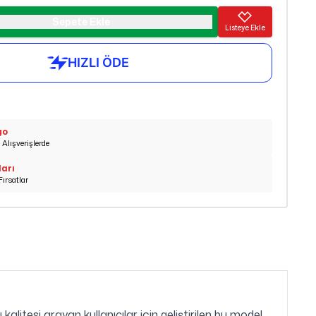
Sepete Ekle
Listeye Ekle
go
Alışverişlerde
ları
Fırsatlar
litesi arayan kullanıcılar için geliştirilen bu model,