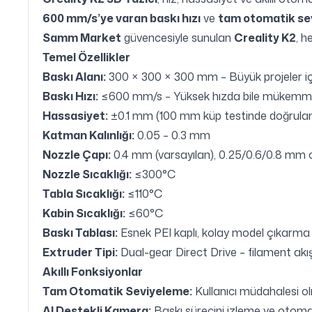
600 mm/s’ye varan baskı hızı
ve
tam otomatik se
Samm Market
güvencesiyle sunulan
Creality K2
, h
Temel Özellikler
Baskı Alanı:
300 × 300 × 300 mm – Büyük projeler iç
Baskı Hızı:
≤600 mm/s – Yüksek hızda bile mükemme
Hassasiyet:
±0.1 mm (100 mm küp testinde doğrulan
Katman Kalınlığı:
0.05 – 0.3 mm
Nozzle Çapı:
0.4 mm (varsayılan), 0.25/0.6/0.8 mm 
Nozzle Sıcaklığı:
≤300°C
Tabla Sıcaklığı:
≤110°C
Kabin Sıcaklığı:
≤60°C
Baskı Tablası:
Esnek PEI kaplı, kolay model çıkarma
Extruder Tipi:
Dual-gear Direct Drive – filament akı
Akıllı Fonksiyonlar
Tam Otomatik Seviyeleme:
Kullanıcı müdahalesi 
AI Destekli Kamera:
Baskı sürecini izleme ve otoma