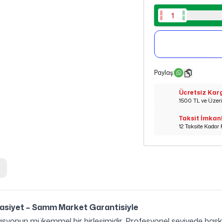
Paylaş
:
Ücretsiz Kar
1500 TL ve Üzeri 
Taksit İmkan
12 Taksite Kadar 
ssasiyet – Samm Market Garantisiyle
masyonun mükemmel bir birleşimidir. Profesyonel seviyede baskı ka