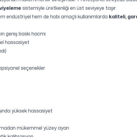
viyeleme
sistemiyle üretkenliği en üst seviyeye taşır.
em endüstriyel hem de hobi amaçlı kullanımlarda
kaliteli, gar
in geniş baskı hacmi
l hassasiyet
dı)
opsiyonel seçenekler
şında yüksek hassasiyet
olmadan mükemmel yüzey ayarı
tik kalibrasyon