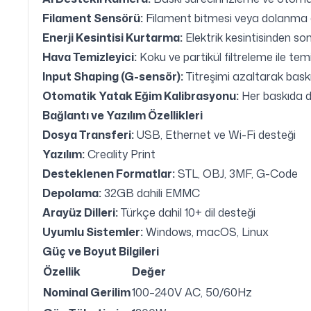
Filament Sensörü:
Filament bitmesi veya dolanma 
Enerji Kesintisi Kurtarma:
Elektrik kesintisinden so
Hava Temizleyici:
Koku ve partikül filtreleme ile te
Input Shaping (G-sensör):
Titreşimi azaltarak baskı k
Otomatik Yatak Eğim Kalibrasyonu:
Her baskıda d
Bağlantı ve Yazılım Özellikleri
Dosya Transferi:
USB, Ethernet ve Wi-Fi desteği
Yazılım:
Creality Print
Desteklenen Formatlar:
STL, OBJ, 3MF, G-Code
Depolama:
32GB dahili EMMC
Arayüz Dilleri:
Türkçe dahil 10+ dil desteği
Uyumlu Sistemler:
Windows, macOS, Linux
Güç ve Boyut Bilgileri
Özellik
Değer
Nominal Gerilim
100–240V AC, 50/60Hz