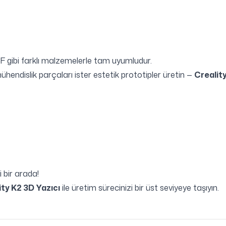
gibi farklı malzemelerle tam uyumludur.
ühendislik parçaları ister estetik prototipler üretin —
Crealit
i bir arada!
ity K2 3D Yazıcı
ile üretim sürecinizi bir üst seviyeye taşıyın.