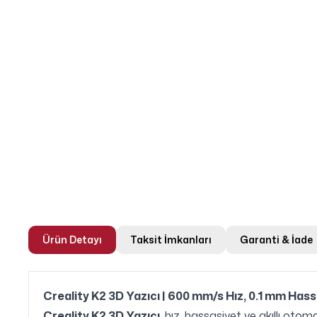
Ürün Detayı
Taksit İmkanları
Garanti & İade
Creality K2 3D Yazıcı | 600 mm/s Hız, 0.1 mm Ha
Creality K2 3D Yazıcı
, hız, hassasiyet ve akıllı oto