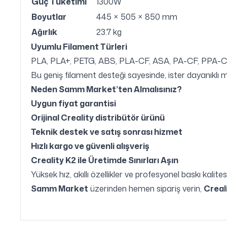
Güç Tüketimi
1300W
Boyutlar
445 × 505 × 850 mm
Ağırlık
23.7 kg
Uyumlu Filament Türleri
PLA, PLA+, PETG, ABS, PLA-CF, ASA, PA-CF, PPA-CF 
Bu geniş filament desteği sayesinde, ister dayanıklı m
Neden Samm Market’ten Almalısınız?
Uygun fiyat garantisi
Orijinal Creality distribütör ürünü
Teknik destek ve satış sonrası hizmet
Hızlı kargo ve güvenli alışveriş
Creality K2 ile Üretimde Sınırları Aşın
Yüksek hız, akıllı özellikler ve profesyonel baskı kalites
Samm Market
üzerinden hemen sipariş verin,
Creal