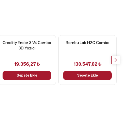
Creality Ender 3 V4 Combo
Bambu Lab H2C Combo
C
3D Yazıcı
19.356,27 ₺
130.547,82 ₺
Sepete Ekle
Sepete Ekle