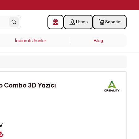
0
Hesap
Sepetim
İndirimli Ürünler
Blog
ro Combo 3D Yazıcı
V
₺