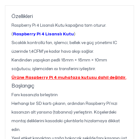
Özellikleri
Raspberry Pi 4 Lisanslı Kutu kapağına tam oturur.
(
Raspberry Pi 4 Lisanslı Kutu
)
Sıcaklık kontrollü fan, işlemci, bellek ve güç yönetimi IC
üzerinde 1,4CFM'ye kadar hava akışı sağlar.
Kendinden yapışkan pedli 18mm × 18mm × 10mm
soğutucu, işlemciden ısı transferini iyileştirir.
Ürüne Raspberry Pi 4 muhafaza kutusu dahil değildir.
Başlangıç
Fanı kasanızla birleştirin
Herhangi bir SD kartı çıkarın, ardından Raspberry Pi'nizi
kasanızın alt yarısına (tabanına) yerleştirin. Köşelerdeki
montaj deliklerini kasadaki çıkıntılarla hizalamaya dikkat
edin.
Yeşil etiket kapaktan uzağa bakacak şekilde fanı kasanın üst