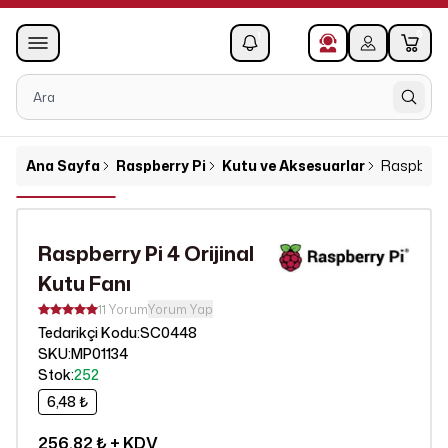
0
1
Ana Sayfa
Raspberry Pi
Kutu ve Aksesuarlar
Raspberry 
Raspberry Pi 4 Orijinal
Kutu Fanı
11 Yorum
Yorum Yap
SC0448
Tedarikçi Kodu
:
SKU
:
MP01134
Stok
:
252
6,48 ₺
256,82 ₺
+ KDV