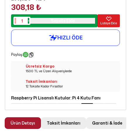
308,18 ₺
Sepete Ekle
Listeye Ekle
Paylaş
:
Ücretsiz Kargo
1500 TL ve Üzeri Alışverişlerde
Taksit İmkanları
12 Taksite Kadar Fırsatlar
Raspberry Pi Lisanslı Kutular
:
Pi 4 Kutu Fanı
Ürün Detayı
Taksit İmkanları
Garanti & İade