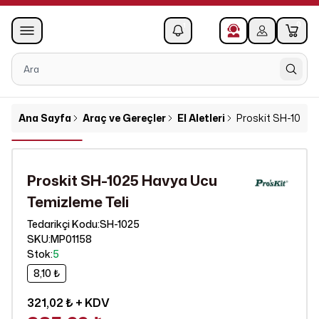
0
1
Ana Sayfa
Araç ve Gereçler
El Aletleri
Proskit SH-1025 
Proskit SH-1025 Havya Ucu
Temizleme Teli
SH-1025
Tedarikçi Kodu
:
SKU
:
MP01158
Stok
:
5
8,10 ₺
321,02 ₺
+ KDV