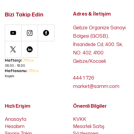
Bizi Takip Edin
Adres & İletişim
Gebze Organize Sanayi
Bölgesi (GOSB),
İhsandede Cd, 400. Sk,
NO: 402, 4100
Haftaiçi
Offline
Gebze/Kocaeli
08:30 - 18:30
Haftasonu
Offline
Kapalı
444 1 726
market@samm.com
Hızlı Erişim
Önemli Bilgiler
Anasayfa
KVKK
Hesabım
Mesafeli Satış
Sipariş Takip
Sözleşmesi