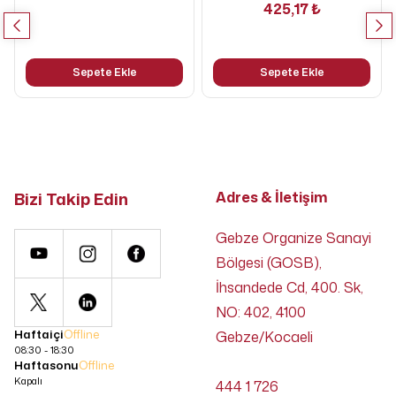
425,17 ₺
Sepete Ekle
Sepete Ekle
Bizi Takip Edin
Adres & İletişim
Gebze Organize Sanayi
Bölgesi (GOSB),
İhsandede Cd, 400. Sk,
NO: 402, 4100
Haftaiçi
Offline
Gebze/Kocaeli
08:30 - 18:30
Haftasonu
Offline
Kapalı
444 1 726