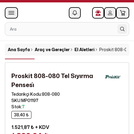
0
1
Ana Sayfa
Araç ve Gereçler
El Aletleri
Proskit 808-080 T
Proskit 808-080 Tel Sıyırma
Pensesi̇
808-080
Tedarikçi Kodu
:
SKU
:
MP01197
Stok
:
7
38,40 ₺
1.521,87 ₺
+ KDV