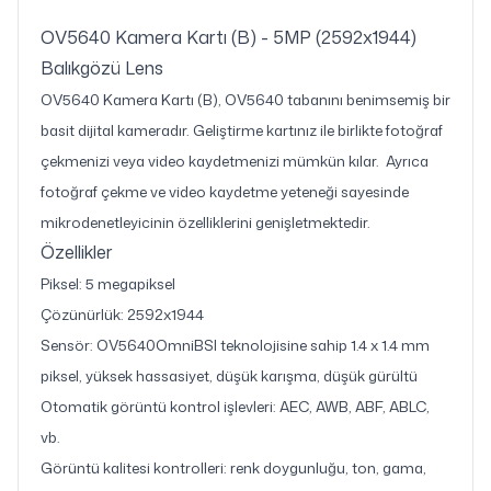
OV5640 Kamera Kartı (B) - 5MP (2592x1944)
Balıkgözü Lens
OV5640 Kamera Kartı (B), OV5640 tabanını benimsemiş bir
basit dijital kameradır. Geliştirme kartınız ile birlikte fotoğraf
çekmenizi veya video kaydetmenizi mümkün kılar. Ayrıca
fotoğraf çekme ve video kaydetme yeteneği sayesinde
mikrodenetleyicinin özelliklerini genişletmektedir.
Özellikler
Piksel: 5 megapiksel
Çözünürlük: 2592x1944
Sensör: OV5640OmniBSI teknolojisine sahip 1.4 x 1.4 mm
piksel, yüksek hassasiyet, düşük karışma, düşük gürültü
Otomatik görüntü kontrol işlevleri: AEC, AWB, ABF, ABLC,
vb.
Görüntü kalitesi kontrolleri: renk doygunluğu, ton, gama,