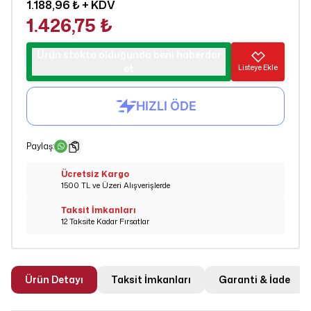
1.188,96 ₺
+ KDV
1.426,75 ₺
Ürün stokta olduğunda beni haberdar
et
Listeye Ekle
Paylaş
:
Ücretsiz Kargo
1500 TL ve Üzeri Alışverişlerde
Taksit İmkanları
12 Taksite Kadar Fırsatlar
Ürün Detayı
Taksit İmkanları
Garanti & İade