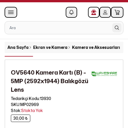
0
1
Ana Sayfa
Ekran ve Kamera
Kamera ve Aksesuarları
O
OV5640 Kamera Kartı (B) -
5MP (2592x1944) Balıkgözü
Lens
13930
Tedarikçi Kodu
:
SKU
:
MP02969
Stok
:
Stokta Yok
30,00 ₺