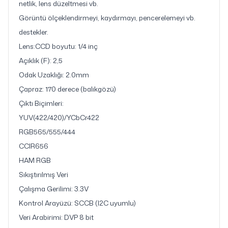
netlik, lens düzeltmesi vb.
Görüntü ölçeklendirmeyi, kaydırmayı, pencerelemeyi vb.
destekler.
Lens:CCD boyutu: 1/4 inç
Açıklık (F): 2,5
Odak Uzaklığı: 2.0mm
Çapraz: 170 derece (balıkgözü)
Çıktı Biçimleri:
YUV(422/420)/YCbCr422
RGB565/555/444
CCIR656
HAM RGB
Sıkıştırılmış Veri
Çalışma Gerilimi: 3.3V
Kontrol Arayüzü: SCCB (I2C uyumlu)
Veri Arabirimi: DVP 8 bit