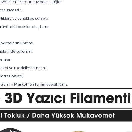
likleri ile sorunsuz baskı sağlar.
r malzemedir.
iklere ve esnekliğe sahiptir.
rünümlü baskılar oluşturur.
 parçaların üretimi.
elerinde kullanımı.
şmalar.
ket ve modellerin üretimi.
arın üretimi.
le Samm Market’ten temin edebilirsiniz.