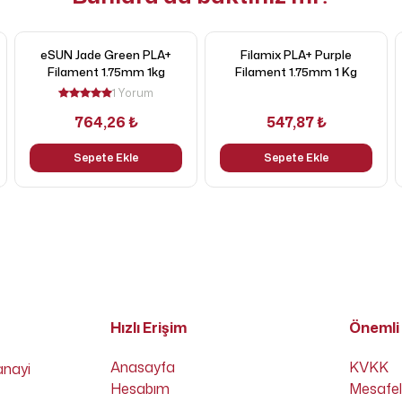
eSUN Jade Green PLA+
Filamix PLA+ Purple
Filament 1.75mm 1kg
Filament 1.75mm 1 Kg
1 Yorum
764,26 ₺
547,87 ₺
Sepete Ekle
Sepete Ekle
Hızlı Erişim
Önemli 
Anasayfa
KVKK
anayi
Hesabım
Mesafel