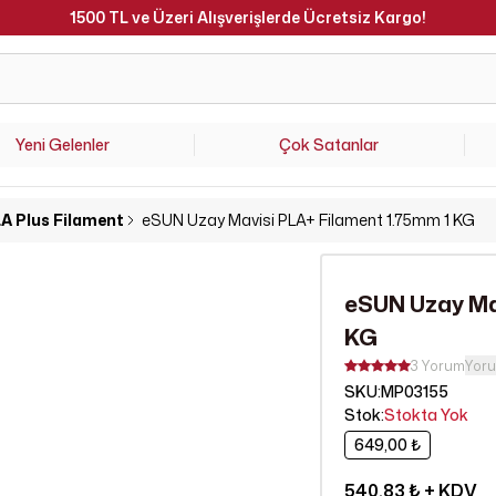
Hafta İçi Saat 15.00'a Kadar Verilen Siparişler Aynı Gün Kargoda 
Yeni Gelenler
Çok Satanlar
A Plus Filament
eSUN Uzay Mavisi PLA+ Filament 1.75mm 1 KG
eSUN Uzay Ma
KG
3 Yorum
Yor
SKU
:
MP03155
Stok
:
Stokta Yok
649,00 ₺
540,83 ₺
+ KDV