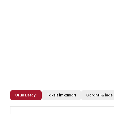
Ürün Detayı
Taksit İmkanları
Garanti & İade