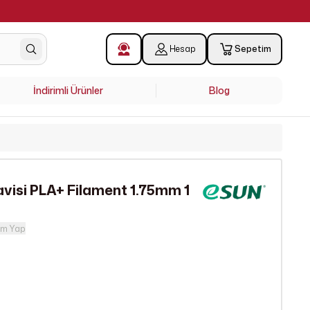
!
0
Hesap
Sepetim
İndirimli Ürünler
Blog
visi PLA+ Filament 1.75mm 1
um Yap