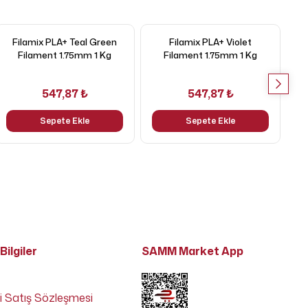
Filamix PLA+ Teal Green
Filamix PLA+ Violet
F
Filament 1.75mm 1 Kg
Filament 1.75mm 1 Kg
547,87 ₺
547,87 ₺
Sepete Ekle
Sepete Ekle
Bilgiler
SAMM Market App
i Satış Sözleşmesi