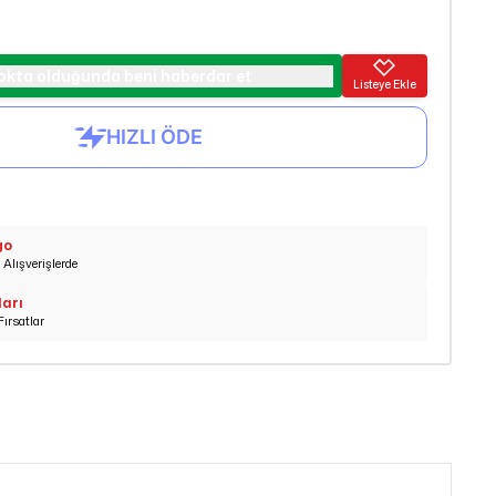
okta olduğunda beni haberdar et
Listeye Ekle
go
Alışverişlerde
ları
Fırsatlar