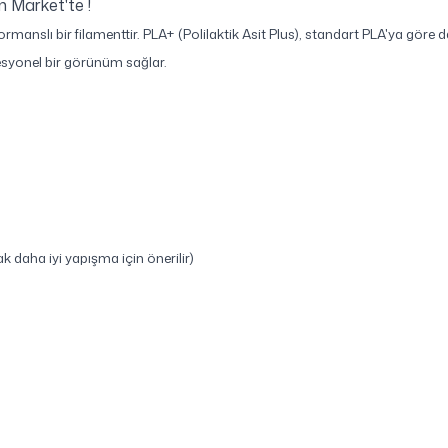
 Market'te !
anslı bir filamenttir. PLA+ (Polilaktik Asit Plus), standart PLA'ya göre da
ofesyonel bir görünüm sağlar.
ak daha iyi yapışma için önerilir)