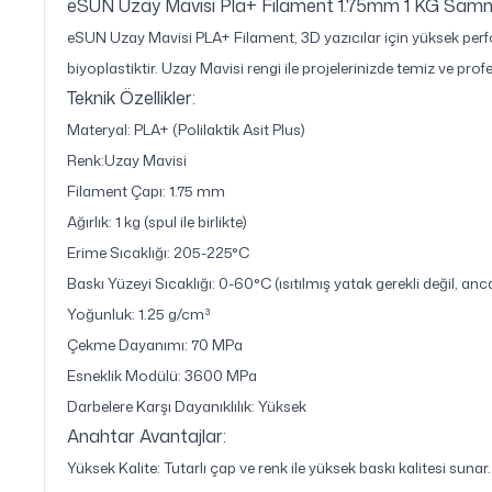
eSUN Uzay Mavisi Pla+ Filament 1.75mm 1 KG Samm
eSUN Uzay Mavisi PLA+ Filament, 3D yazıcılar için yüksek perform
biyoplastiktir. Uzay Mavisi rengi ile projelerinizde temiz ve pr
Teknik Özellikler:
Materyal: PLA+ (Polilaktik Asit Plus)
Renk:Uzay Mavisi
Filament Çapı: 1.75 mm
Ağırlık: 1 kg (spul ile birlikte)
Erime Sıcaklığı: 205-225°C
Baskı Yüzeyi Sıcaklığı: 0-60°C (ısıtılmış yatak gerekli değil, anc
Yoğunluk: 1.25 g/cm³
Çekme Dayanımı: 70 MPa
Esneklik Modülü: 3600 MPa
Darbelere Karşı Dayanıklılık: Yüksek
Anahtar Avantajlar:
Yüksek Kalite: Tutarlı çap ve renk ile yüksek baskı kalitesi sunar.