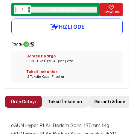
Sepete Ekle
Listeye Ekle
Paylaş
:
Ücretsiz Kargo
1500 TL ve Üzeri Alışverişlerde
Taksit İmkanları
12 Taksite Kadar Fırsatlar
Ürün Detayı
Taksit İmkanları
Garanti & İade
eSUN Hyper PLA+ Badem Sarısı 1.75mm 1Kg
eSUN Hyper PLA+ Badem Sarısı, yüksek hızlı 3D