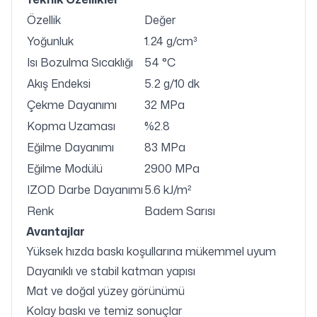
Özellik
Değer
Yoğunluk
1.24 g/cm³
Isı Bozulma Sıcaklığı
54 °C
Akış Endeksi
5.2 g/10 dk
Çekme Dayanımı
32 MPa
Kopma Uzaması
%2.8
Eğilme Dayanımı
83 MPa
Eğilme Modülü
2900 MPa
IZOD Darbe Dayanımı
5.6 kJ/m²
Renk
Badem Sarısı
Avantajlar
Yüksek hızda baskı koşullarına mükemmel uyum
Dayanıklı ve stabil katman yapısı
Mat ve doğal yüzey görünümü
Kolay baskı ve temiz sonuçlar