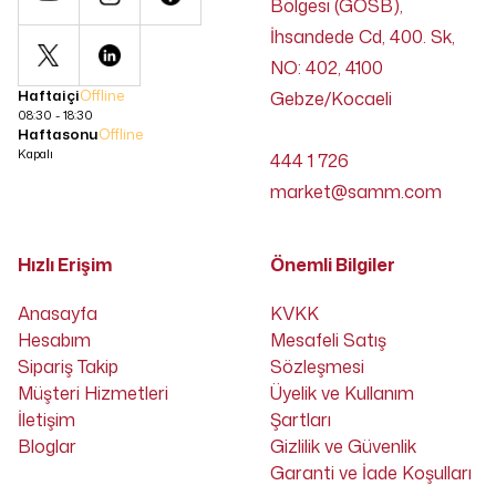
Bölgesi (GOSB),
İhsandede Cd, 400. Sk,
NO: 402, 4100
Haftaiçi
Offline
Gebze/Kocaeli
08:30 - 18:30
Haftasonu
Offline
Kapalı
444 1 726
market@samm.com
Hızlı Erişim
Önemli Bilgiler
Anasayfa
KVKK
Hesabım
Mesafeli Satış
Sipariş Takip
Sözleşmesi
Müşteri Hizmetleri
Üyelik ve Kullanım
İletişim
Şartları
Bloglar
Gizlilik ve Güvenlik
Garanti ve İade Koşulları