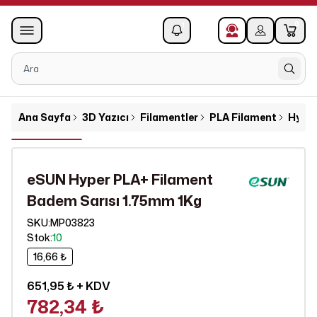
0
1
Ana Sayfa
3D Yazıcı
Filamentler
PLA Filament
Hyper
eSUN Hyper PLA+ Filament
Badem Sarısı 1.75mm 1Kg
SKU
:
MP03823
Stok
:
10
16,66 ₺
651,95 ₺
+ KDV
782,34 ₺