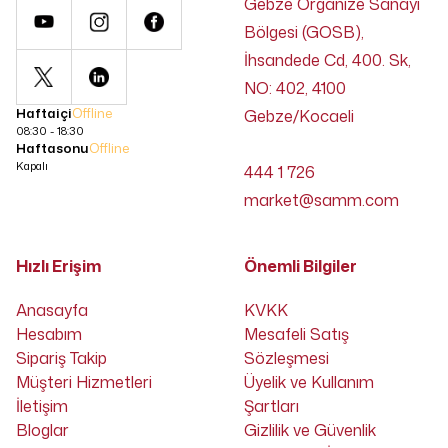
Gebze Organize Sanayi
Bölgesi (GOSB),
İhsandede Cd, 400. Sk,
NO: 402, 4100
Haftaiçi
Offline
Gebze/Kocaeli
08:30 - 18:30
Haftasonu
Offline
Kapalı
444 1 726
market@samm.com
Hızlı Erişim
Önemli Bilgiler
Anasayfa
KVKK
Hesabım
Mesafeli Satış
Sipariş Takip
Sözleşmesi
Müşteri Hizmetleri
Üyelik ve Kullanım
İletişim
Şartları
Bloglar
Gizlilik ve Güvenlik