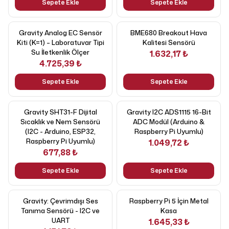
Sepete Ekle
Sepete Ekle
Gravity Analog EC Sensör
BME680 Breakout Hava
Kiti (K=1) – Laboratuvar Tipi
Kalitesi Sensörü
Su İletkenlik Ölçer
1.632,17 ₺
4.725,39 ₺
Sepete Ekle
Sepete Ekle
Gravity SHT31-F Dijital
Gravity I2C ADS1115 16-Bit
Sıcaklık ve Nem Sensörü
ADC Modül (Arduino &
(I2C - Arduino, ESP32,
Raspberry Pi Uyumlu)
Raspberry Pi Uyumlu)
1.049,72 ₺
677,88 ₺
Sepete Ekle
Sepete Ekle
Gravity: Çevrimdışı Ses
Raspberry Pi 5 İçin Metal
Tanıma Sensörü - I2C ve
Kasa
UART
1.645,33 ₺