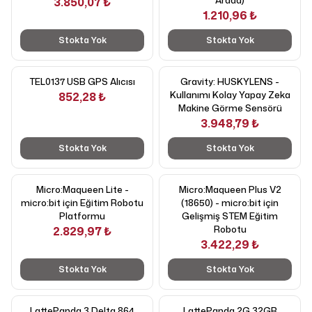
Arada)
3.850,07 ₺
1.210,96 ₺
Stokta Yok
Stokta Yok
TEL0137 USB GPS Alıcısı
Gravity: HUSKYLENS -
Kullanımı Kolay Yapay Zeka
852,28 ₺
Makine Görme Sensörü
3.948,79 ₺
Stokta Yok
Stokta Yok
Micro:Maqueen Lite -
Micro:Maqueen Plus V2
micro:bit için Eğitim Robotu
(18650) - micro:bit için
Platformu
Gelişmiş STEM Eğitim
Robotu
2.829,97 ₺
3.422,29 ₺
Stokta Yok
Stokta Yok
LattePanda 3 Delta 864
LattePanda 2G 32GB