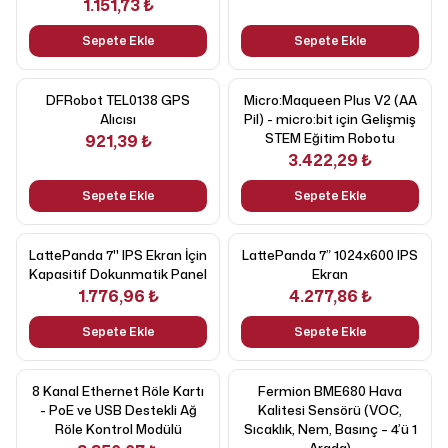
1.151,73 ₺
Sepete Ekle
Sepete Ekle
DFRobot TEL0138 GPS
Micro:Maqueen Plus V2 (AA
Alıcısı
Pil) - micro:bit için Gelişmiş
STEM Eğitim Robotu
921,39 ₺
3.422,29 ₺
Sepete Ekle
Sepete Ekle
LattePanda 7'' IPS Ekran İçin
LattePanda 7” 1024x600 IPS
Kapasitif Dokunmatik Panel
Ekran
1.776,96 ₺
4.277,86 ₺
Sepete Ekle
Sepete Ekle
8 Kanal Ethernet Röle Kartı
Fermion BME680 Hava
- PoE ve USB Destekli Ağ
Kalitesi Sensörü (VOC,
Röle Kontrol Modülü
Sıcaklık, Nem, Basınç – 4’ü 1