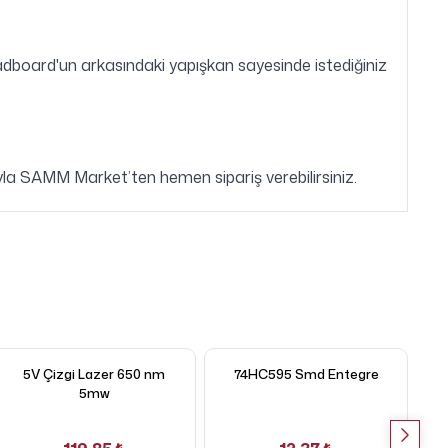
adboard'un arkasındaki yapışkan sayesinde istediğiniz
la SAMM Market’ten hemen sipariş verebilirsiniz.
5V Çizgi Lazer 650 nm
74HC595 Smd Entegre
7
5mw