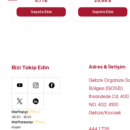
5,71 ₺
25,68 ₺
Sepete Ekle
Sepete Ekle
Bizi Takip Edin
Adres & İletişim
Gebze Organize S
Bölgesi (GOSB),
İhsandede Cd, 400.
NO: 402, 4100
Haftaiçi
Offline
Gebze/Kocaeli
08:30 - 18:30
Haftasonu
Offline
Kapalı
444 1 726