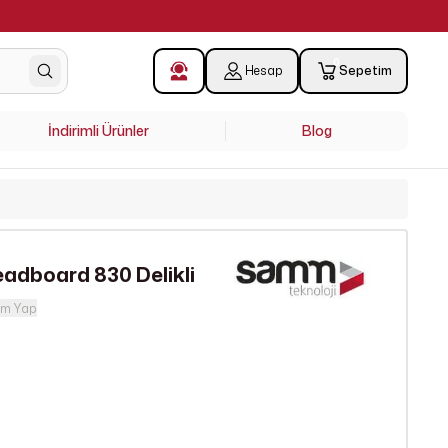
0
Hesap
Sepetim
İndirimli Ürünler
Blog
adboard 830 Delikli
um Yap