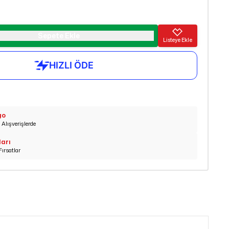
Sepete Ekle
Listeye Ekle
go
Alışverişlerde
ları
Fırsatlar