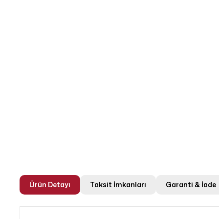
Ürün Detayı
Taksit İmkanları
Garanti & İade