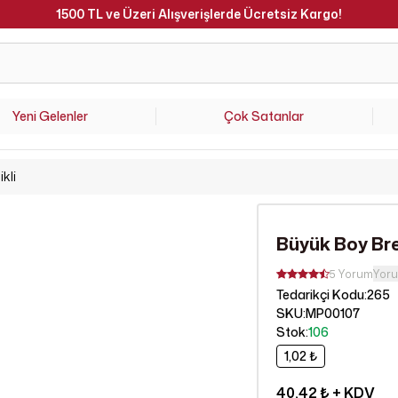
1500 TL ve Üzeri Alışverişlerde Ücretsiz Kargo!
Yeni Gelenler
Çok Satanlar
kli
Büyük Boy Bre
5 Yorum
Yor
265
Tedarikçi Kodu
:
SKU
:
MP00107
Stok
:
106
1,02 ₺
40,42 ₺
+ KDV