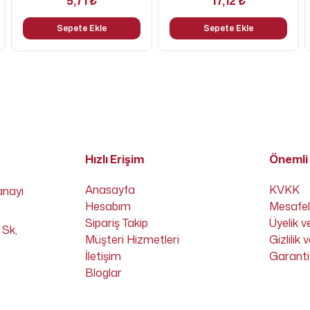
5,71 ₺
17,12 ₺
Sepete Ekle
Sepete Ekle
Hızlı Erişim
Önemli 
Anasayfa
KVKK
anayi
Hesabım
Mesafel
Sipariş Takip
Üyelik v
 Sk,
Müşteri Hizmetleri
Gizlilik
İletişim
Garanti 
Bloglar