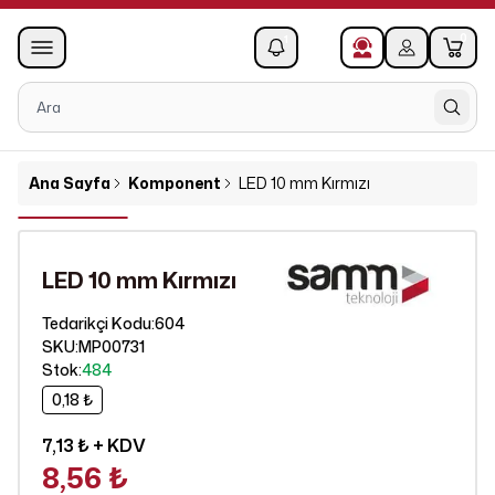
0
1
Ana Sayfa
Komponent
LED 10 mm Kırmızı
LED 10 mm Kırmızı
604
Tedarikçi Kodu
:
SKU
:
MP00731
Stok
:
484
0,18 ₺
7,13 ₺
+ KDV
8,56 ₺