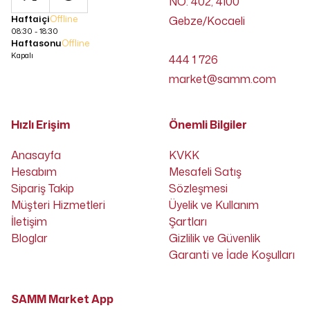
NO: 402, 4100
Haftaiçi
Offline
Gebze/Kocaeli
08:30 - 18:30
Haftasonu
Offline
Kapalı
444 1 726
market@samm.com
Hızlı Erişim
Önemli Bilgiler
Anasayfa
KVKK
Hesabım
Mesafeli Satış
Sipariş Takip
Sözleşmesi
Müşteri Hizmetleri
Üyelik ve Kullanım
İletişim
Şartları
Bloglar
Gizlilik ve Güvenlik
Garanti ve İade Koşulları
SAMM Market App